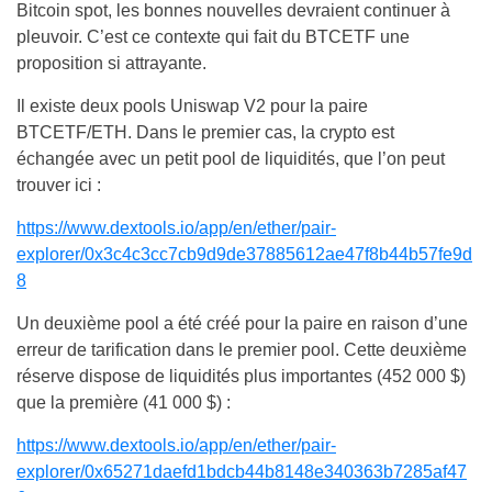
Bitcoin spot, les bonnes nouvelles devraient continuer à
pleuvoir. C’est ce contexte qui fait du BTCETF une
proposition si attrayante.
Il existe deux pools Uniswap V2 pour la paire
BTCETF/ETH. Dans le premier cas, la crypto est
échangée avec un petit pool de liquidités, que l’on peut
trouver ici :
https://www.dextools.io/app/en/ether/pair-
explorer/0x3c4c3cc7cb9d9de37885612ae47f8b44b57fe9d
8
Un deuxième pool a été créé pour la paire en raison d’une
erreur de tarification dans le premier pool. Cette deuxième
réserve dispose de liquidités plus importantes (452 000 $)
que la première (41 000 $) :
https://www.dextools.io/app/en/ether/pair-
explorer/0x65271daefd1bdcb44b8148e340363b7285af47