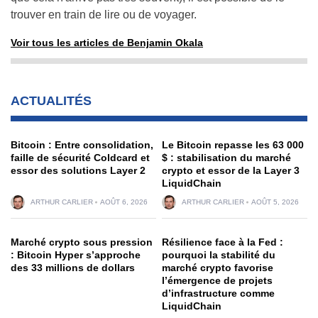
trouver en train de lire ou de voyager.
Voir tous les articles de Benjamin Okala
ACTUALITÉS
Bitcoin : Entre consolidation,
Le Bitcoin repasse les 63 000
faille de sécurité Coldcard et
$ : stabilisation du marché
essor des solutions Layer 2
crypto et essor de la Layer 3
LiquidChain
ARTHUR CARLIER
AOÛT 6, 2026
ARTHUR CARLIER
AOÛT 5, 2026
Marché crypto sous pression
Résilience face à la Fed :
: Bitcoin Hyper s’approche
pourquoi la stabilité du
des 33 millions de dollars
marché crypto favorise
l’émergence de projets
d’infrastructure comme
LiquidChain