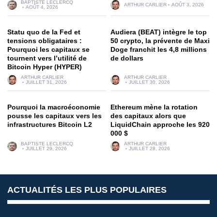
BAPTISTE LECLERCQ
ARTHUR CARLIER
AOÛT 3, 2026
AOÛT 4, 2026
Statu quo de la Fed et
Audiera (BEAT) intègre le top
tensions obligataires :
50 crypto, la prévente de Maxi
Pourquoi les capitaux se
Doge franchit les 4,8 millions
tournent vers l’utilité de
de dollars
Bitcoin Hyper (HYPER)
ARTHUR CARLIER
ARTHUR CARLIER
JUILLET 31, 2026
JUILLET 30, 2026
Pourquoi la macroéconomie
Ethereum mène la rotation
pousse les capitaux vers les
des capitaux alors que
infrastructures Bitcoin L2
LiquidChain approche les 920
000 $
BAPTISTE LECLERCQ
ARTHUR CARLIER
JUILLET 29, 2026
JUILLET 28, 2026
ACTUALITÉS LES PLUS POPULAIRES