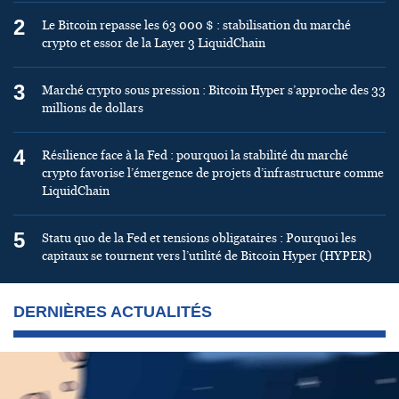
2
Le Bitcoin repasse les 63 000 $ : stabilisation du marché
crypto et essor de la Layer 3 LiquidChain
3
Marché crypto sous pression : Bitcoin Hyper s’approche des 33
millions de dollars
4
Résilience face à la Fed : pourquoi la stabilité du marché
crypto favorise l’émergence de projets d’infrastructure comme
LiquidChain
5
Statu quo de la Fed et tensions obligataires : Pourquoi les
capitaux se tournent vers l’utilité de Bitcoin Hyper (HYPER)
DERNIÈRES ACTUALITÉS