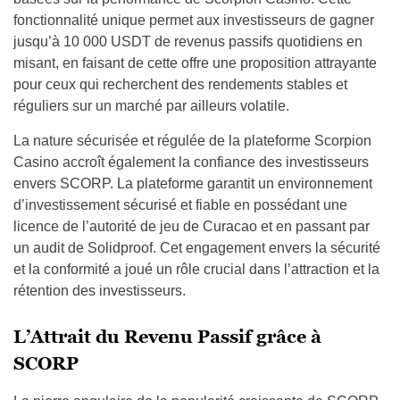
fonctionnalité unique permet aux investisseurs de gagner
jusqu’à 10 000 USDT de revenus passifs quotidiens en
misant, en faisant de cette offre une proposition attrayante
pour ceux qui recherchent des rendements stables et
réguliers sur un marché par ailleurs volatile.
La nature sécurisée et régulée de la plateforme Scorpion
Casino accroît également la confiance des investisseurs
envers SCORP. La plateforme garantit un environnement
d’investissement sécurisé et fiable en possédant une
licence de l’autorité de jeu de Curacao et en passant par
un audit de Solidproof. Cet engagement envers la sécurité
et la conformité a joué un rôle crucial dans l’attraction et la
rétention des investisseurs.
L’Attrait du Revenu Passif grâce à
SCORP