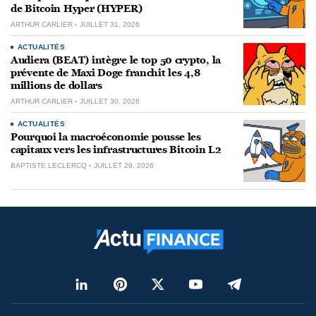
de Bitcoin Hyper (HYPER)
ARTHUR CARLIER
JUILLET 31, 2026
ACTUALITÉS
Audiera (BEAT) intègre le top 50 crypto, la
prévente de Maxi Doge franchit les 4,8
millions de dollars
ARTHUR CARLIER
JUILLET 30, 2026
ACTUALITÉS
Pourquoi la macroéconomie pousse les
capitaux vers les infrastructures Bitcoin L2
BAPTISTE LECLERCQ
JUILLET 29, 2026