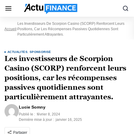
Les Investisseurs De Scorpion Casino (SCORP) Renforcent Leurs
Accueil
Positions, Car Les Récompenses Passives Quotidiennes Sont
Particulièrement Attrayantes.
ACTUALITÉS
,
SPONSORISÉ
Les investisseurs de Scorpion
Casino (SCORP) renforcent leurs
positions, car les récompenses
passives quotidiennes sont
particulièrement attrayantes.
Lucie Somny
Publié le :
février 8, 2024
Dernière mise à jour :
janvier 16, 2025
Partager