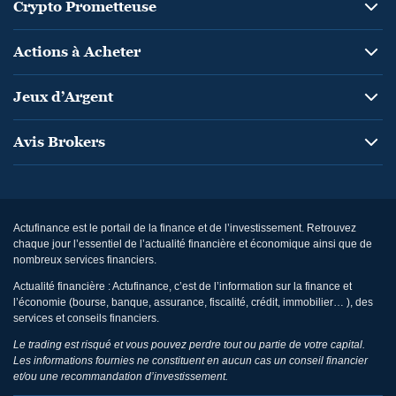
Crypto Prometteuse
Actions à Acheter
Jeux d’Argent
Avis Brokers
Actufinance est le portail de la finance et de l’investissement. Retrouvez
chaque jour l’essentiel de l’actualité financière et économique ainsi que de
nombreux services financiers.
Actualité financière : Actufinance, c’est de l’information sur la finance et
l’économie (bourse, banque, assurance, fiscalité, crédit, immobilier… ), des
services et conseils financiers.
Le trading est risqué et vous pouvez perdre tout ou partie de votre capital.
Les informations fournies ne constituent en aucun cas un conseil financier
et/ou une recommandation d’investissement.