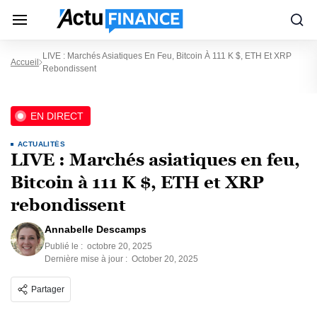
LIVE : Marchés Asiatiques En Feu, Bitcoin À 111 K $, ETH Et XRP
Accueil
Rebondissent
EN DIRECT
ACTUALITÉS
LIVE : Marchés asiatiques en feu,
Bitcoin à 111 K $, ETH et XRP
rebondissent
Annabelle Descamps
Publié le :
octobre 20, 2025
Dernière mise à jour :
October 20, 2025
Partager