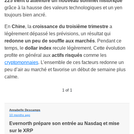
225
vient d’atteindre un nouveau sommet historique
grâce à la hausse des valeurs technologiques et un yen
toujours bien ancré.
En
Chine
, la
croissance du troisième trimestre
a
légèrement dépassé les prévisions, un résultat qui
redonne un peu de souffle aux marchés
. Pendant ce
temps, le
dollar index
recule légèrement. Cette évolution
profite en général aux
actifs risqués
comme les
cryptomonnaies
. L’ensemble de ces facteurs redonne un
peu d’air au marché et favorise un début de semaine plus
calme.
1
of
1
Annabelle Descamps
10 months ago
Evernorth prépare son entrée au Nasdaq et mise
sur le XRP