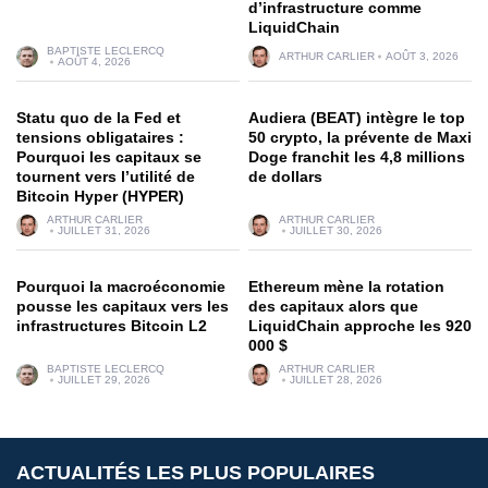
d’infrastructure comme
LiquidChain
BAPTISTE LECLERCQ
ARTHUR CARLIER
AOÛT 3, 2026
AOÛT 4, 2026
Statu quo de la Fed et
Audiera (BEAT) intègre le top
tensions obligataires :
50 crypto, la prévente de Maxi
Pourquoi les capitaux se
Doge franchit les 4,8 millions
tournent vers l’utilité de
de dollars
Bitcoin Hyper (HYPER)
ARTHUR CARLIER
ARTHUR CARLIER
JUILLET 31, 2026
JUILLET 30, 2026
Pourquoi la macroéconomie
Ethereum mène la rotation
pousse les capitaux vers les
des capitaux alors que
infrastructures Bitcoin L2
LiquidChain approche les 920
000 $
BAPTISTE LECLERCQ
ARTHUR CARLIER
JUILLET 29, 2026
JUILLET 28, 2026
ACTUALITÉS LES PLUS POPULAIRES