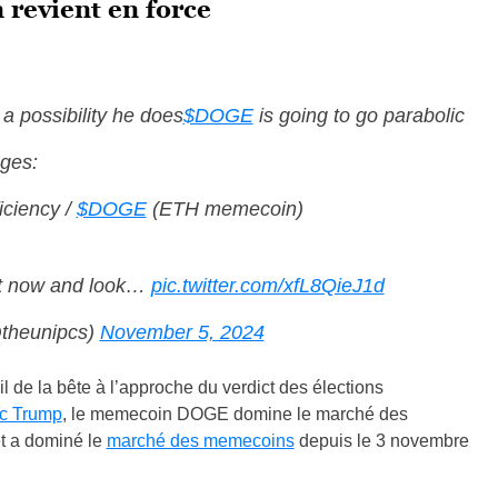
revient en force
 a possibility he does
$DOGE
is going to go parabolic
ges:
iciency /
$DOGE
(ETH memecoin)
ght now and look…
pic.twitter.com/xfL8QieJ1d
@theunipcs)
November 5, 2024
l de la bête à l’approche du verdict des élections
ec Trump
, le memecoin DOGE domine le marché des
t a dominé le
marché des memecoins
depuis le 3 novembre