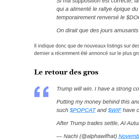
Si ma supposition est correcte, la
qui a alimenté le rallye épique du
temporairement renversé le $DO
On dirait que des jours amusants
Il indique donc que de nouveaux listings sur de
dernier a récemment été annoncé sur le plus gr
Le retour des gros
Trump will win. I have a strong co
Putting my money behind this and
such
$POPCAT
and
$WIF
have co
After Trump trades settle, AI Autu
— Nachi (@alphawifhat)
Novembe