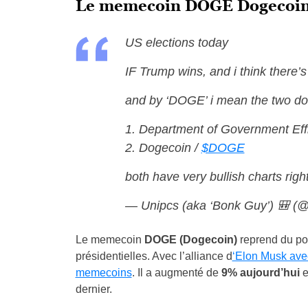
Le memecoin DOGE Dogecoin 
US elections today
IF Trump wins, and i think there’s
and by ‘DOGE’ i mean the two do
1. Department of Government Eff
2. Dogecoin /
$DOGE
both have very bullish charts ri
— Unipcs (aka ‘Bonk Guy’) 🎒 (
Le memecoin
DOGE (Dogecoin)
reprend du poi
présidentielles. Avec l’alliance d
‘Elon Musk av
memecoins
. Il a augmenté de
9% aujourd’hui
e
dernier.