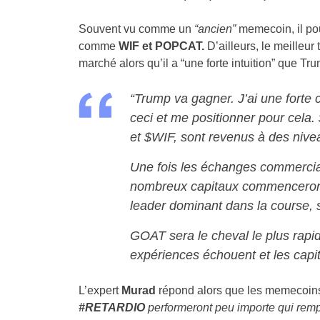
Souvent vu comme un
“ancien”
memecoin, il pour
comme
WIF et POPCAT.
D’ailleurs, le meilleu
marché alors qu’il a “une forte intuition” que Tr
“Trump va gagner. J’ai une forte c
ceci et me positionner pour cel
et $WIF, sont revenus à des nivea
Une fois les échanges commercia
nombreux capitaux commenceron
leader dominant dans la course, 
GOAT sera le cheval le plus rapid
expériences échouent et les capi
L’expert
Murad
répond alors que les memecoi
#RETARDIO
performeront peu importe qui rempo