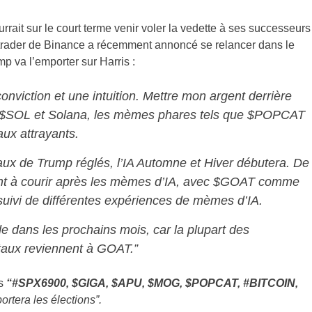
rait sur le court terme venir voler la vedette à ses successeurs
r trader de Binance a récemment annoncé se relancer dans le
ump va l’emporter sur Harris :
onviction et une intuition. Mettre mon argent derrière
a. $SOL et Solana, les mèmes phares tels que $POPCAT
ux attrayants.
ux de Trump réglés, l’IA Automne et Hiver débutera. De
t à courir après les mèmes d’IA, avec $GOAT comme
suivi de différentes expériences de mèmes d’IA.
e dans les prochains mois, car la plupart des
taux reviennent à GOAT.”
ns
“#SPX6900, $GIGA, $APU, $MOG, $POPCAT, #BITCOIN,
rtera les élections”.