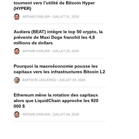
tournent vers l’utilité de Bitcoin Hyper
(HYPER)
ARTHUR CARLIER
JUILLET 31, 2026
Audiera (BEAT) intègre le top 50 crypto, la
prévente de Maxi Doge franchit les 4,8
millions de dollars
ARTHUR CARLIER
JUILLET 30, 2026
Pourquoi la macroéconomie pousse les
capitaux vers les infrastructures Bitcoin L2
BAPTISTE LECLERCQ
JUILLET 29, 2026
Ethereum mène la rotation des capitaux
alors que LiquidChain approche les 920
000 $
ARTHUR CARLIER
JUILLET 28, 2026