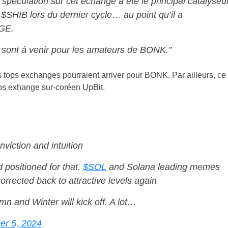
 spéculation sur cet échange a été le principal catalyseu
 $SHIB lors du dernier cycle… au point qu’il a
GE.
 sont à venir pour les amateurs de BONK.”
s tops exchanges pourraient arriver pour BONK. Par ailleurs, ce
os exhange sur-coréen UpBit.
nviction and intuition
 positioned for that.
$SOL
and Solana leading memes
rrected back to attractive levels again
mn and Winter will kick off. A lot…
r 5, 2024