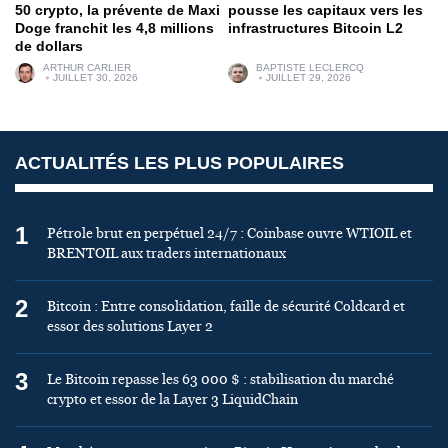
50 crypto, la prévente de Maxi
pousse les capitaux vers les
Doge franchit les 4,8 millions
infrastructures Bitcoin L2
de dollars
ARTHUR CARLIER
BAPTISTE LECLERCQ
JUILLET 30, 2026
JUILLET 29, 2026
ACTUALITÉS LES PLUS POPULAIRES
1
Pétrole brut en perpétuel 24/7 : Coinbase ouvre WTIOIL et
BRENTOIL aux traders internationaux
2
Bitcoin : Entre consolidation, faille de sécurité Coldcard et
essor des solutions Layer 2
3
Le Bitcoin repasse les 63 000 $ : stabilisation du marché
crypto et essor de la Layer 3 LiquidChain