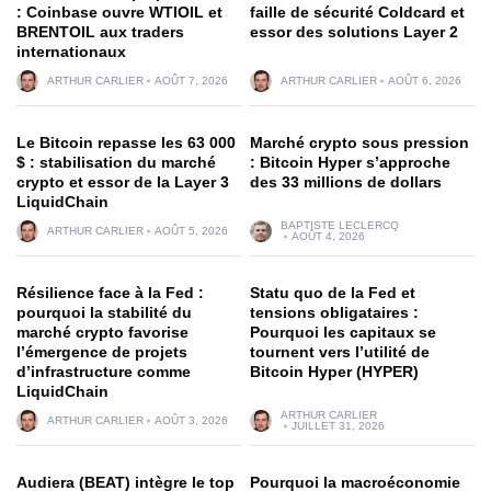
: Coinbase ouvre WTIOIL et
faille de sécurité Coldcard et
BRENTOIL aux traders
essor des solutions Layer 2
internationaux
ARTHUR CARLIER
AOÛT 7, 2026
ARTHUR CARLIER
AOÛT 6, 2026
Le Bitcoin repasse les 63 000
Marché crypto sous pression
$ : stabilisation du marché
: Bitcoin Hyper s’approche
crypto et essor de la Layer 3
des 33 millions de dollars
LiquidChain
BAPTISTE LECLERCQ
ARTHUR CARLIER
AOÛT 5, 2026
AOÛT 4, 2026
Résilience face à la Fed :
Statu quo de la Fed et
pourquoi la stabilité du
tensions obligataires :
marché crypto favorise
Pourquoi les capitaux se
l’émergence de projets
tournent vers l’utilité de
d’infrastructure comme
Bitcoin Hyper (HYPER)
LiquidChain
ARTHUR CARLIER
ARTHUR CARLIER
AOÛT 3, 2026
JUILLET 31, 2026
Audiera (BEAT) intègre le top
Pourquoi la macroéconomie