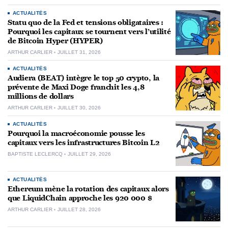
ACTUALITÉS
Statu quo de la Fed et tensions obligataires :
Pourquoi les capitaux se tournent vers l’utilité
de Bitcoin Hyper (HYPER)
ARTHUR CARLIER
JUILLET 31, 2026
ACTUALITÉS
Audiera (BEAT) intègre le top 50 crypto, la
prévente de Maxi Doge franchit les 4,8
millions de dollars
ARTHUR CARLIER
JUILLET 30, 2026
ACTUALITÉS
Pourquoi la macroéconomie pousse les
capitaux vers les infrastructures Bitcoin L2
BAPTISTE LECLERCQ
JUILLET 29, 2026
ACTUALITÉS
Ethereum mène la rotation des capitaux alors
que LiquidChain approche les 920 000 $
ARTHUR CARLIER
JUILLET 28, 2026