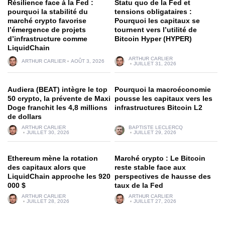
Résilience face à la Fed :
Statu quo de la Fed et
pourquoi la stabilité du
tensions obligataires :
marché crypto favorise
Pourquoi les capitaux se
l’émergence de projets
tournent vers l’utilité de
d’infrastructure comme
Bitcoin Hyper (HYPER)
LiquidChain
ARTHUR CARLIER
ARTHUR CARLIER
AOÛT 3, 2026
JUILLET 31, 2026
Audiera (BEAT) intègre le top
Pourquoi la macroéconomie
50 crypto, la prévente de Maxi
pousse les capitaux vers les
Doge franchit les 4,8 millions
infrastructures Bitcoin L2
de dollars
ARTHUR CARLIER
BAPTISTE LECLERCQ
JUILLET 30, 2026
JUILLET 29, 2026
Ethereum mène la rotation
Marché crypto : Le Bitcoin
des capitaux alors que
reste stable face aux
LiquidChain approche les 920
perspectives de hausse des
000 $
taux de la Fed
ARTHUR CARLIER
ARTHUR CARLIER
JUILLET 28, 2026
JUILLET 27, 2026