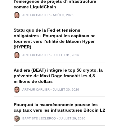
l’émergence de projets d’infrastructure
comme LiquidChain
ARTHUR CARLIER
AOÛT 3, 2026
Statu quo de la Fed et tensions
obligataires : Pourquoi les capitaux se
tournent vers l’utilité de Bitcoin Hyper
(HYPER)
ARTHUR CARLIER
JUILLET 31, 2026
Audiera (BEAT) intègre le top 50 crypto, la
prévente de Maxi Doge franchit les 4,8
millions de dollars
ARTHUR CARLIER
JUILLET 30, 2026
Pourquoi la macroéconomie pousse les
capitaux vers les infrastructures Bitcoin L2
BAPTISTE LECLERCQ
JUILLET 29, 2026