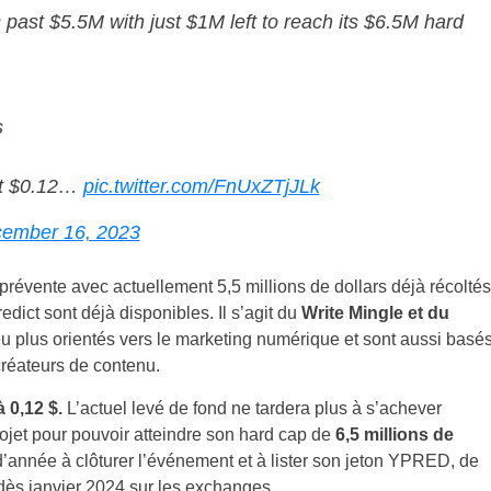
past $5.5M with just $1M left to reach its $6.5M hard
s
 at $0.12…
pic.twitter.com/FnUxZTjJLk
ember 16, 2023
 prévente avec actuellement 5,5 millions de dollars déjà récoltés
dict sont déjà disponibles. Il s’agit du
Write Mingle et du
eu plus orientés vers le marketing numérique et sont aussi basé
 créateurs de contenu.
à 0,12 $.
L’actuel levé de fond ne tardera plus à s’achever
ojet pour pouvoir atteindre son hard cap de
6,5 millions de
n d’année à clôturer l’événement et à lister son jeton YPRED, de
dès janvier 2024 sur les exchanges.