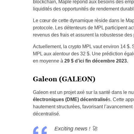
blockchain, Maple répond aux besoins des empru
liquidités des opportunités de rendement durab
Le cœur de cette dynamique réside dans le Mapl
protocole. Les détenteurs de MPL participent act
revenus des frais et assurent la robustesse des p
Actuellement, la crypto MPL vaut environ 14 $. S
MPL aux alentour des 32 $. Une prédiction égale
en moyenne à
29 $ d’ici fin décembre 2023.
Galeon (GALEON)
Galeon est un projet axé sur la santé dans le 
électroniques (DME) décentralisé
s. Cette ap
hautement structurées, favorisant l’avancement d
décentralisé.
Exciting news ! 🚀