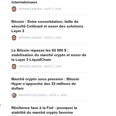
internationaux
ARTHUR CARLIER
AOÛT 7, 2026
Bitcoin : Entre consolidation, faille de
sécurité Coldcard et essor des solutions
Layer 2
ARTHUR CARLIER
AOÛT 6, 2026
Le Bitcoin repasse les 63 000 $ :
stabilisation du marché crypto et essor de
la Layer 3 LiquidChain
ARTHUR CARLIER
AOÛT 5, 2026
Marché crypto sous pression : Bitcoin
Hyper s’approche des 33 millions de
dollars
BAPTISTE LECLERCQ
AOÛT 4, 2026
e
Résilience face à la Fed : pourquoi la
stabilité du marché crypto favorise