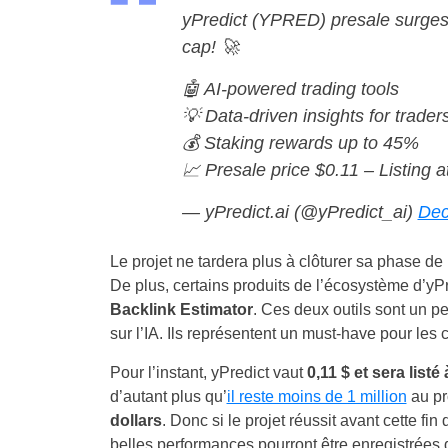
yPredict (YPRED) presale surges 
cap! 🚀
🤖 AI-powered trading tools
💡 Data-driven insights for trader
💰 Staking rewards up to 45%
📈 Presale price $0.11 – Listing
— yPredict.ai (@yPredict_ai)
Dec
Le projet ne tardera plus à clôturer sa phase de
De plus, certains produits de l’écosystème d’yPre
Backlink Estimator
. Ces deux outils sont un p
sur l’IA. Ils représentent un must-have pour les
Pour l’instant, yPredict vaut
0,11 $ et sera listé 
d’autant plus qu’
il reste moins de 1 million
au pr
dollars
. Donc si le projet réussit avant cette fi
belles performances pourront être enregistrées 