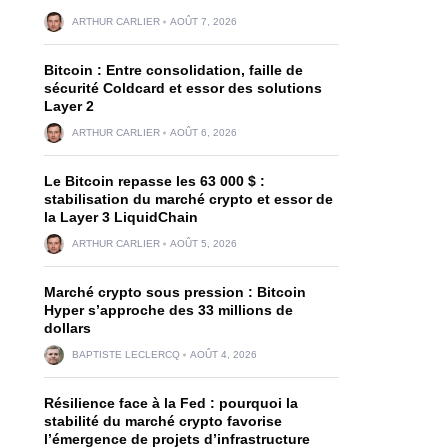
ARTHUR CARLIER
AOÛT 7, 2026
Bitcoin : Entre consolidation, faille de
sécurité Coldcard et essor des solutions
Layer 2
ARTHUR CARLIER
AOÛT 6, 2026
Le Bitcoin repasse les 63 000 $ :
stabilisation du marché crypto et essor de
la Layer 3 LiquidChain
ARTHUR CARLIER
AOÛT 5, 2026
Marché crypto sous pression : Bitcoin
Hyper s’approche des 33 millions de
dollars
BAPTISTE LECLERCQ
AOÛT 4, 2026
Résilience face à la Fed : pourquoi la
stabilité du marché crypto favorise
l’émergence de projets d’infrastructure