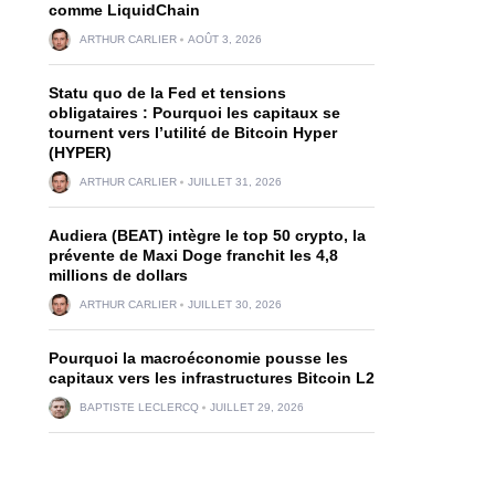
comme LiquidChain
ARTHUR CARLIER
AOÛT 3, 2026
Statu quo de la Fed et tensions
obligataires : Pourquoi les capitaux se
tournent vers l’utilité de Bitcoin Hyper
(HYPER)
ARTHUR CARLIER
JUILLET 31, 2026
Audiera (BEAT) intègre le top 50 crypto, la
prévente de Maxi Doge franchit les 4,8
millions de dollars
ARTHUR CARLIER
JUILLET 30, 2026
Pourquoi la macroéconomie pousse les
capitaux vers les infrastructures Bitcoin L2
BAPTISTE LECLERCQ
JUILLET 29, 2026