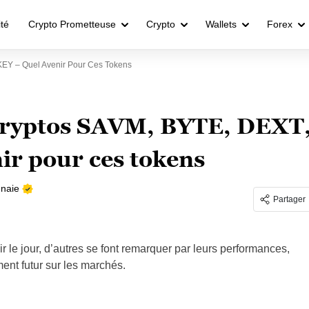
ité
Crypto Prometteuse
Crypto
Wallets
Forex
KEY – Quel Avenir Pour Ces Tokens
 cryptos SAVM, BYTE, DEXT
r pour ces tokens
naie
Partager
r le jour, d’autres se font remarquer par leurs performances,
ent futur sur les marchés.