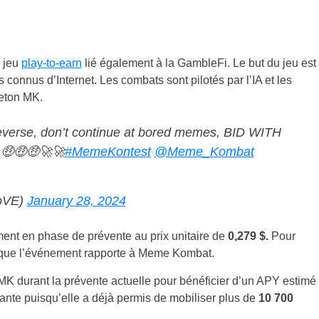
 jeu
play-to-earn
lié également à la GambleFi. Le but du jeu est
connus d’Internet. Les combats sont pilotés par l’IA et les
jeton MK.
erse, don’t continue at bored memes, BID WITH
🤑🤑🤑🚀🚀
#MemeKontest
@Meme_Kombat
ioVE)
January 28, 2024
lement en phase de prévente au prix unitaire de
0,279 $.
Pour
ars que l’événement rapporte à Meme Kombat.
es MK durant la prévente actuelle pour bénéficier d’un APY estimé
sante puisqu’elle a déjà permis de mobiliser plus de
10 700