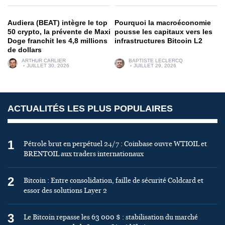
Audiera (BEAT) intègre le top
Pourquoi la macroéconomie
50 crypto, la prévente de Maxi
pousse les capitaux vers les
Doge franchit les 4,8 millions
infrastructures Bitcoin L2
de dollars
ARTHUR CARLIER
BAPTISTE LECLERCQ
JUILLET 30, 2026
JUILLET 29, 2026
ACTUALITÉS LES PLUS POPULAIRES
1
Pétrole brut en perpétuel 24/7 : Coinbase ouvre WTIOIL et
BRENTOIL aux traders internationaux
2
Bitcoin : Entre consolidation, faille de sécurité Coldcard et
essor des solutions Layer 2
3
Le Bitcoin repasse les 63 000 $ : stabilisation du marché