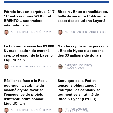
Pétrole brut en perpétuel 24/7
Bitcoin : Entre consolidation,
: Coinbase ouvre WTIOIL et
faille de sécurité Coldcard et
BRENTOIL aux traders
essor des solutions Layer 2
internationaux
ARTHUR CARLIER
AOÛT 7, 2026
ARTHUR CARLIER
AOÛT 6, 2026
Le Bitcoin repasse les 63 000
Marché crypto sous pression
$ : stabilisation du marché
: Bitcoin Hyper s’approche
crypto et essor de la Layer 3
des 33 millions de dollars
LiquidChain
BAPTISTE LECLERCQ
ARTHUR CARLIER
AOÛT 5, 2026
AOÛT 4, 2026
Résilience face à la Fed :
Statu quo de la Fed et
pourquoi la stabilité du
tensions obligataires :
marché crypto favorise
Pourquoi les capitaux se
l’émergence de projets
tournent vers l’utilité de
d’infrastructure comme
Bitcoin Hyper (HYPER)
LiquidChain
ARTHUR CARLIER
ARTHUR CARLIER
AOÛT 3, 2026
JUILLET 31, 2026