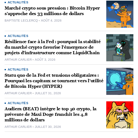
ACTUALITÉS
Marché crypto sous pression : Bitcoin Hyper
s’approche des 33 millions de dollars
BAPTISTE LECLERCQ
AOÛT 4, 2026
ACTUALITÉS
Résilience face à la Fed : pourquoi la stabilité
du marché crypto favorise l’émergence de
projets d’infrastructure comme LiquidChain
ARTHUR CARLIER
AOÛT 3, 2026
ACTUALITÉS
Statu quo de la Fed et tensions obligataires :
Pourquoi les capitaux se tournent vers l’utilité
de Bitcoin Hyper (HYPER)
ARTHUR CARLIER
JUILLET 31, 2026
ACTUALITÉS
Audiera (BEAT) intègre le top 50 crypto, la
prévente de Maxi Doge franchit les 4,8
millions de dollars
ARTHUR CARLIER
JUILLET 30, 2026