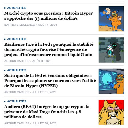
ACTUALITÉS
Marché crypto sous pression : Bitcoin Hyper
s’approche des 33 millions de dollars
BAPTISTE LECLERCQ
AOÛT 4, 2026
ACTUALITÉS
Résilience face à la Fed : pourquoi la stabilité
du marché crypto favorise l’émergence de
projets d’infrastructure comme LiquidChain
ARTHUR CARLIER
AOÛT 3, 2026
ACTUALITÉS
Statu quo de la Fed et tensions obligataires :
Pourquoi les capitaux se tournent vers l’utilité
de Bitcoin Hyper (HYPER)
ARTHUR CARLIER
JUILLET 31, 2026
ACTUALITÉS
Audiera (BEAT) intègre le top 50 crypto, la
prévente de Maxi Doge franchit les 4,8
millions de dollars
ARTHUR CARLIER
JUILLET 30, 2026