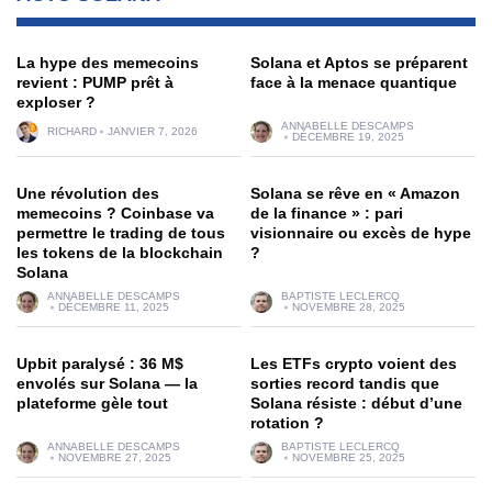
La hype des memecoins
Solana et Aptos se préparent
revient : PUMP prêt à
face à la menace quantique
exploser ?
ANNABELLE DESCAMPS
RICHARD
JANVIER 7, 2026
DÉCEMBRE 19, 2025
Une révolution des
Solana se rêve en « Amazon
memecoins ? Coinbase va
de la finance » : pari
permettre le trading de tous
visionnaire ou excès de hype
les tokens de la blockchain
?
Solana
ANNABELLE DESCAMPS
BAPTISTE LECLERCQ
DÉCEMBRE 11, 2025
NOVEMBRE 28, 2025
Upbit paralysé : 36 M$
Les ETFs crypto voient des
envolés sur Solana — la
sorties record tandis que
plateforme gèle tout
Solana résiste : début d’une
rotation ?
ANNABELLE DESCAMPS
BAPTISTE LECLERCQ
NOVEMBRE 27, 2025
NOVEMBRE 25, 2025