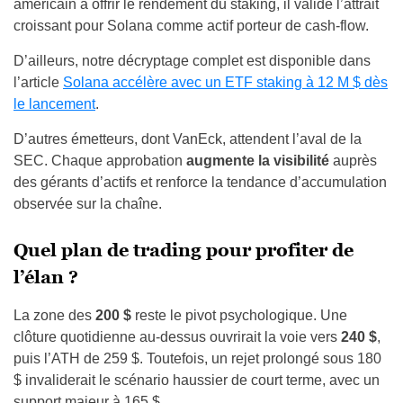
américain à offrir le rendement du staking, il valide l’attrait
croissant pour Solana comme actif porteur de cash-flow.
D’ailleurs, notre décryptage complet est disponible dans
l’article
Solana accélère avec un ETF staking à 12 M $ dès
le lancement
.
D’autres émetteurs, dont VanEck, attendent l’aval de la
SEC. Chaque approbation
augmente la visibilité
auprès
des gérants d’actifs et renforce la tendance d’accumulation
observée sur la chaîne.
Quel plan de trading pour profiter de
l’élan ?
La zone des
200 $
reste le pivot psychologique. Une
clôture quotidienne au-dessus ouvrirait la voie vers
240 $
,
puis l’ATH de 259 $. Toutefois, un rejet prolongé sous 180
$ invaliderait le scénario haussier de court terme, avec un
support majeur à 165 $.