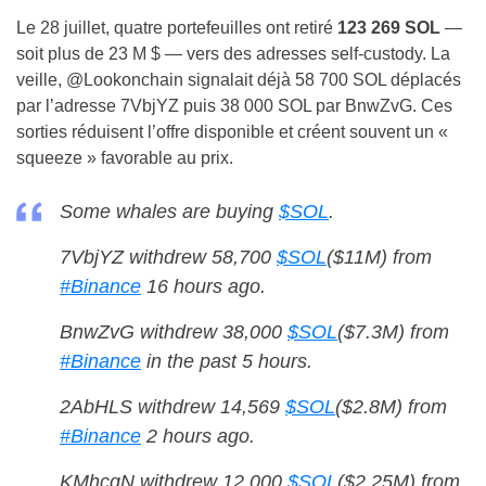
Le 28 juillet, quatre portefeuilles ont retiré
123 269 SOL
—
soit plus de 23 M $ — vers des adresses self-custody. La
veille, @Lookonchain signalait déjà 58 700 SOL déplacés
par l’adresse 7VbjYZ puis 38 000 SOL par BnwZvG. Ces
sorties réduisent l’offre disponible et créent souvent un «
squeeze » favorable au prix.
Some whales are buying
$SOL
.
7VbjYZ withdrew 58,700
$SOL
($11M) from
#Binance
16 hours ago.
BnwZvG withdrew 38,000
$SOL
($7.3M) from
#Binance
in the past 5 hours.
2AbHLS withdrew 14,569
$SOL
($2.8M) from
#Binance
2 hours ago.
KMhcqN withdrew 12,000
$SOL
($2.25M) from