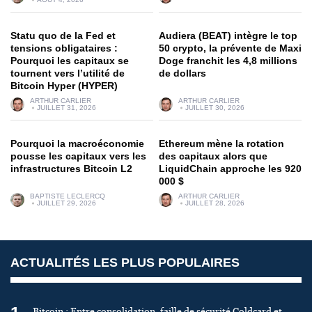
Statu quo de la Fed et
Audiera (BEAT) intègre le top
tensions obligataires :
50 crypto, la prévente de Maxi
Pourquoi les capitaux se
Doge franchit les 4,8 millions
tournent vers l’utilité de
de dollars
Bitcoin Hyper (HYPER)
ARTHUR CARLIER
ARTHUR CARLIER
JUILLET 31, 2026
JUILLET 30, 2026
Pourquoi la macroéconomie
Ethereum mène la rotation
pousse les capitaux vers les
des capitaux alors que
infrastructures Bitcoin L2
LiquidChain approche les 920
000 $
BAPTISTE LECLERCQ
ARTHUR CARLIER
JUILLET 29, 2026
JUILLET 28, 2026
ACTUALITÉS LES PLUS POPULAIRES
Bitcoin : Entre consolidation, faille de sécurité Coldcard et