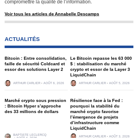
compromettre la qualité de l’information.
Voir tous les articles de Annabelle Descamps
ACTUALITÉS
Bitcoin : Entre consolidation,
Le Bitcoin repasse les 63 000
faille de sécurité Coldcard et
$ : stabilisation du marché
essor des solutions Layer 2
crypto et essor de la Layer 3
LiquidChain
ARTHUR CARLIER
AOÛT 6, 2026
ARTHUR CARLIER
AOÛT 5, 2026
Marché crypto sous pression
Résilience face à la Fed :
: Bitcoin Hyper s’approche
pourquoi la stabilité du
des 33 millions de dollars
marché crypto favorise
l’émergence de projets
d’infrastructure comme
LiquidChain
BAPTISTE LECLERCQ
ARTHUR CARLIER
AOÛT 3, 2026
AOÛT 4, 2026