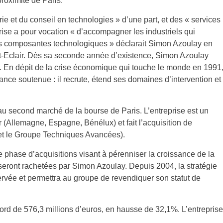
roximité de Paris.
érie et du conseil en technologies » d’une part, et des « services
prise a pour vocation « d’accompagner les industriels qui
es composantes technologiques » déclarait Simon Azoulay en
st-Eclair. Dès sa seconde année d’existence, Simon Azoulay
. En dépit de la crise économique qui touche le monde en 1991
ance soutenue : il recrute, étend ses domaines d’intervention et
 au second marché de la bourse de Paris. L’entreprise est un
r (Allemagne, Espagne, Bénélux) et fait l’acquisition de
 et le Groupe Techniques Avancées).
hase d’acquisitions visant à pérenniser la croissance de la
seront rachetées par Simon Azoulay. Depuis 2004, la stratégie
rvée et permettra au groupe de revendiquer son statut de
ecord de 576,3 millions d’euros, en hausse de 32,1%. L’entreprise