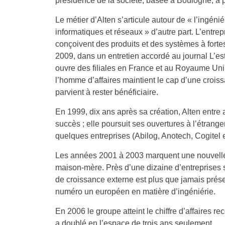
présidence de la société, basée à Boulogne, à p
Le métier d’Alten s’articule autour de « l’ingéni
informatiques et réseaux » d’autre part. L’entre
conçoivent des produits et des systèmes à fort
2009, dans un entretien accordé au journal L’e
ouvre des filiales en France et au Royaume Uni
l’homme d’affaires maintient le cap d’une croiss
parvient à rester bénéficiaire.
En 1999, dix ans après sa création, Alten entre
succès ; elle poursuit ses ouvertures à l’étrange
quelques entreprises (Abilog, Anotech, Cogitel
Les années 2001 à 2003 marquent une nouvelle p
maison-mère. Près d’une dizaine d’entreprises 
de croissance externe est plus que jamais prése
numéro un européen en matière d’ingéniérie.
En 2006 le groupe atteint le chiffre d’affaires r
a doublé en l’espace de trois ans seulement.