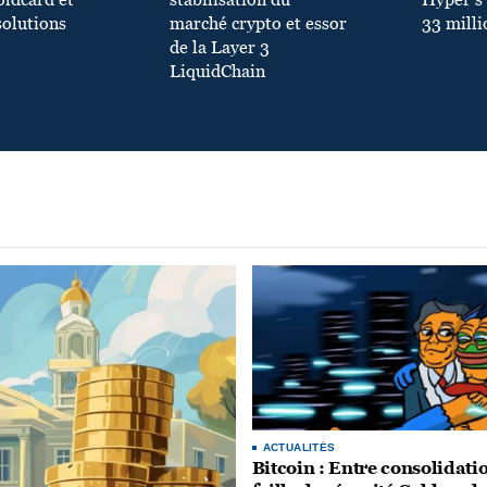
oldcard et
stabilisation du
Hyper s
solutions
marché crypto et essor
33 milli
de la Layer 3
LiquidChain
ACTUALITÉS
Bitcoin : Entre consolidati