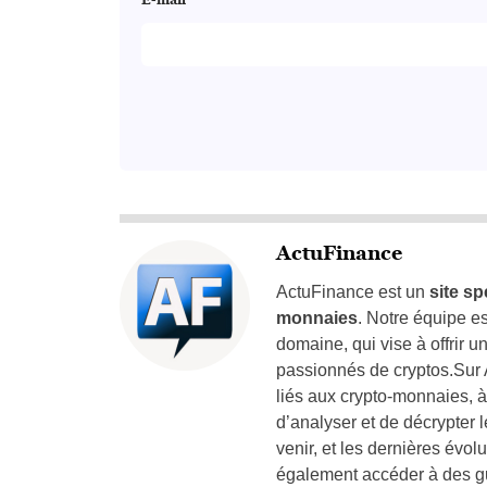
E-mail
ActuFinance
ActuFinance est un
site sp
monnaies
. Notre équipe e
domaine, qui vise à offrir u
passionnés de cryptos.Sur 
liés aux crypto-monnaies, à
d’analyser et de décrypter 
venir, et les dernières évo
également accéder à des gu