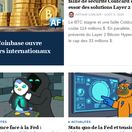
faille de sécurité Coldcard 
essor des solutions Layer 2
ARTHUR CARLIER
AOÛT 6, 2026
Le BTC stagne et une faille Coldc
coûte 114 millions $. En parallèle, 
prévente du Layer 2 Bitcoin Hyper 
le cap des 33 millions $.
 Coinbase ouvre
s internationaux
ITÉS
ACTUALITÉS
nce face à la Fed :
Statu quo de la Fed et tensi