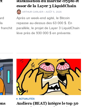
et
stabilisation du marché crypto et
essor de la Layer 3 LiquidChain
ARTHUR CARLIER
AOÛT 5, 2026
ard
Après un week-end agité, le Bitcoin
la
repasse au-dessus des 63 000 $. En
franchit
parallèle, le projet de Layer 3 LiquidChain
lève près de 930 000 $ en prévente.
ACTUALITÉS
ons
Audiera (BEAT) intègre le top 50