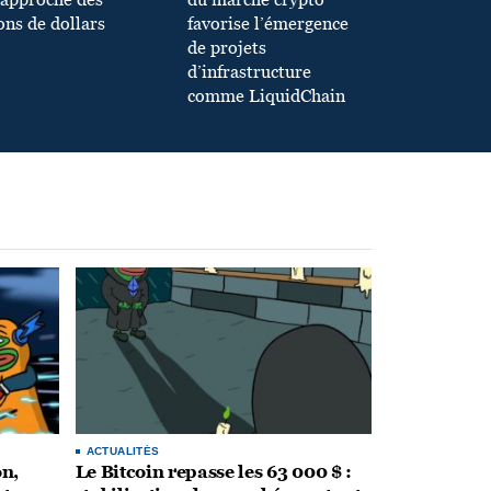
’approche des
du marché crypto
ons de dollars
favorise l’émergence
de projets
d’infrastructure
comme LiquidChain
ACTUALITÉS
on,
Le Bitcoin repasse les 63 000 $ :