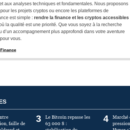
t, et aux analyses techniques et fondamentales. Nous proposons
our les projets cryptos ou encore les plateformes de
ance est simple :
rendre la finance et les cryptos accessibles
ù la qualité est une priorité. Que vous soyez à la recherche
ou d’un accompagnement plus approfondi dans votre aventure
 pour vous.
tuFinance
ES
3
4
Entre
Le Bitcoin repasse les
Marché 
on, faille de
63 000 $ :
pression