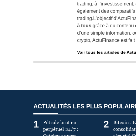
trading, à l’investissemen
également des comparatifs p
trading.L’objectif d’ActuFin
à tous
grâce à du contenu o
d’une simple information, 
crypto, ActuFinance est fait
Voir tous les articles de Ac
ACTUALITÉS LES PLUS POPULAIR
1
2
Pétrole brut en
Bitcoin : 
perpétuel 24/7 :
consolidati