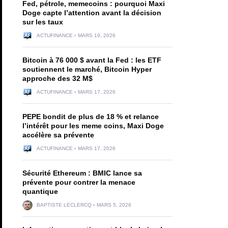
Fed, pétrole, memecoins : pourquoi Maxi
Doge capte l’attention avant la décision
sur les taux
ACTUFINANCE
MARS 19, 2026
Bitcoin à 76 000 $ avant la Fed : les ETF
soutiennent le marché, Bitcoin Hyper
approche des 32 M$
ACTUFINANCE
MARS 17, 2026
PEPE bondit de plus de 18 % et relance
l’intérêt pour les meme coins, Maxi Doge
accélère sa prévente
ACTUFINANCE
MARS 17, 2026
Sécurité Ethereum : BMIC lance sa
prévente pour contrer la menace
quantique
BAPTISTE LECLERCQ
MARS 5, 2026