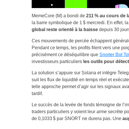
MemeCore (M) a bondi de
211 % au cours de l
la barre symbolique de 1 $ mercredi. En effet, 
global reste orienté à la baisse
depuis 30 jour
Ces mouvements de percée échappent généralement
Pendant ce temps, les profits filent vers une poi
précisément ce déséquilibre que
Snorter Bot T
investisseurs particuliers
les outils pour détec
La solution s’appuie sur Solana et intègre Teleg
suit les flux de liquidité en temps réel et exécut
telle approche permet d’agir sur les signaux a
tardif.
Le succès de la levée de fonds témoigne de l’int
traders particuliers y voient leur arme secrète po
de 0,1033 $ par SNORT ne durera pas. Une
aug