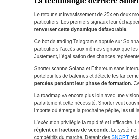
La technologie derrière Snor
Le retour sur investissement de 25x en deux mo
particuliers. Les premiers signaux leur échapp
renverser cette dynamique défavorable
.
Ce bot de trading Telegram s’appuie sur Solana
particuliers l’accès aux mêmes signaux que les
Justement, l’égalisation des chances représente
Snorter scanne Solana et Ethereum sans interruptio
portefeuilles de baleines et détecte les lanceme
percées pendant leur phase de formation
. C
La roadmap va encore plus loin avec une vision 
parfaitement cette nécessité. Snorter veut couvr
importe où émerge la prochaine pépite, les utili
L’exécution privilégie la rapidité et l’efficacit
règlent en fractions de seconde
. Le système i
compétitifs du marché. Détenir des
SNORT
rédu