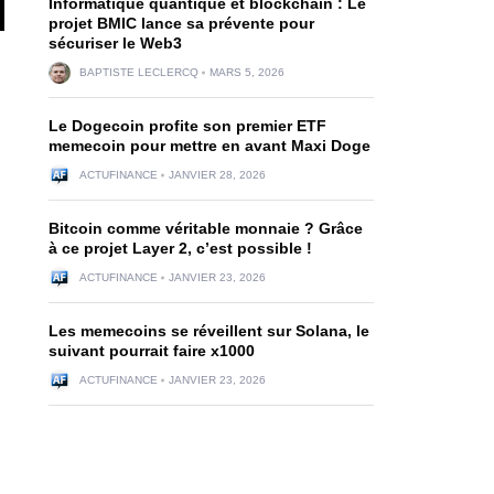
Informatique quantique et blockchain : Le
projet BMIC lance sa prévente pour
sécuriser le Web3
BAPTISTE LECLERCQ
MARS 5, 2026
Le Dogecoin profite son premier ETF
memecoin pour mettre en avant Maxi Doge
ACTUFINANCE
JANVIER 28, 2026
Bitcoin comme véritable monnaie ? Grâce
à ce projet Layer 2, c’est possible !
ACTUFINANCE
JANVIER 23, 2026
Les memecoins se réveillent sur Solana, le
suivant pourrait faire x1000
ACTUFINANCE
JANVIER 23, 2026
l