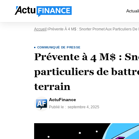
Actual
Accueil
Prévente À 4 M$ : Snorter Promet Aux Particuliers De 
COMMUNIQUÉ DE PRESSE
Prévente à 4 M$ : S
particuliers de battr
terrain
ActuFinance
Publié le :
septembre 4, 2025