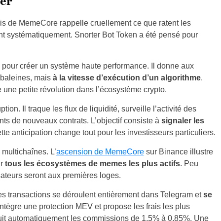
ter
is de MemeCore rappelle cruellement ce que ratent les
ent systématiquement. Snorter Bot Token a été pensé pour
 pour créer un système haute performance. Il donne aux
 baleines, mais
à la vitesse d’exécution d’un algorithme
.
 une petite révolution dans l’écosystème crypto.
n. Il traque les flux de liquidité, surveille l’activité des
nts de nouveaux contrats. L’objectif consiste à
signaler les
ette anticipation change tout pour les investisseurs particuliers.
multichaînes. L’
ascension de MemeCore
sur Binance illustre
ir
tous les écosystèmes de memes les plus actifs
. Peu
sateurs seront aux premières loges.
é. Les transactions se déroulent entièrement dans Telegram et
se
ntègre une protection MEV et propose les frais les plus
it automatiquement les commissions de 1,5% à 0,85%. Une