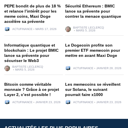
PEPE bondit de plus de 18 %
Sécurité Ethereum : BMIC
et relance l’intérêt pour les
lance sa prévente pour
meme coins, Maxi Doge
contrer la menace quantique
accélère sa prévente
BAPTISTE LECLERCQ
ACTUFINANCE
MARS 17, 2026
MARS 5, 2026
Informatique quantique et
Le Dogecoin profite son
blockchain : Le projet BMIC
premier ETF memecoin pour
lance sa prévente pour
mettre en avant Maxi Doge
sécuriser le Web3
BAPTISTE LECLERCQ
ACTUFINANCE
JANVIER 28, 2026
MARS 5, 2026
Bitcoin comme véritable
Les memecoins se réveillent
monnaie ? Grâce à ce projet
sur Solana, le suivant
Layer 2, c’est possible !
pourrait faire x1000
ACTUFINANCE
JANVIER 23, 2026
ACTUFINANCE
JANVIER 23, 2026
ACTUALITÉS LES PLUS POPULAIRES