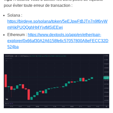
pour éviter toute erreur de transaction :
Solana :
https://birdeye.so/solana/token/5eEJpwFtBJTn7n9f6ryW
mHjkPUQQghHt4YjvtMSjEEwj
Ethereum :
https://www.dextools.io/app/en/ether/pair-
explorer/0x66af30A2A6158fe6c57057800A8eFECC32D
524ba