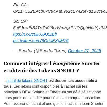
Eth CA:
0x21F5B2BAcb67C94Aa0982cE7428f7d1B3c9c
Sol CA:
5eEJpwFtBJTn7n9f6ryWmHjkPUQQghHt4YjvtMS
ttps://t.co/c8iKGAXZEb
pic.twitter.com/6GhoEXpM76
— Snorter (@SnorterToken)
October 27, 2025
Comment intégrer l’écosystème Snorter
et obtenir des Tokens SNORT ?
L’
achat de tokens SNORT
est
désormais accessible à
tous
. Les jetons sont disponibles à l’achat sur les
principaux DEX. Solana et Ethereum ont déjà sélectionné
leurs pools de liquidité pour sécuriser chaque transaction.
Pour assurer un achat et une gestion facile, la team Snorter