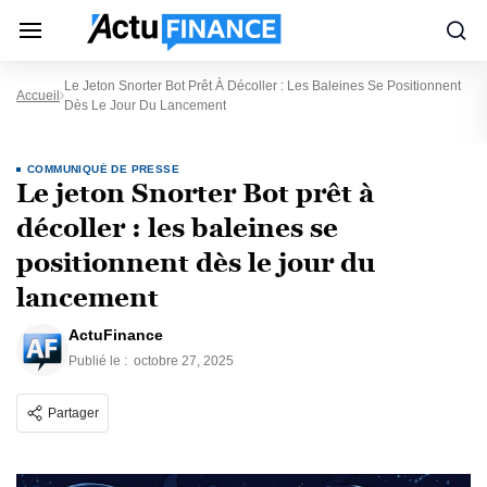
Le Jeton Snorter Bot Prêt À Décoller : Les Baleines Se Positionnent
Accueil
Dès Le Jour Du Lancement
COMMUNIQUÉ DE PRESSE
Le jeton Snorter Bot prêt à
décoller : les baleines se
positionnent dès le jour du
lancement
ActuFinance
Publié le :
octobre 27, 2025
Partager