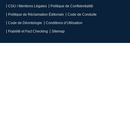
CGU / Mentions Légales
Politique de Confidentialité
Politique de Réclamation Éditoriale
Code de Conduite
Code de Déontologie
Conditions d’Utilisation
Fiabilité et Fact Checking
Sitemap