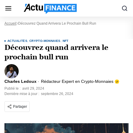
Accueil
Découvrez Quand Arrivera Le Prochain Bull Run
ACTUALITÉS
,
CRYPTO-MONNAIES
,
NFT
Découvrez quand arrivera le
prochain bull run
Charles Ledoux
Rédacteur Expert en Crypto-Monnaies
Publié le :
avril 29, 2024
Dernière mise à jour :
septembre 26, 2024
Partager