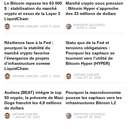
Le Bitcoin repasse les 63 000
Marché crypto sous pression
$ : stabilisation du marché
: Bitcoin Hyper s’approche
crypto et essor de la Layer 3
des 33 millions de dollars
LiquidChain
BAPTISTE LECLERCQ
ARTHUR CARLIER
AOÛT 5, 2026
AOÛT 4, 2026
Résilience face à la Fed :
Statu quo de la Fed et
pourquoi la stabilité du
tensions obligataires :
marché crypto favorise
Pourquoi les capitaux se
l’émergence de projets
tournent vers l’utilité de
d’infrastructure comme
Bitcoin Hyper (HYPER)
LiquidChain
ARTHUR CARLIER
ARTHUR CARLIER
AOÛT 3, 2026
JUILLET 31, 2026
Audiera (BEAT) intègre le top
Pourquoi la macroéconomie
50 crypto, la prévente de Maxi
pousse les capitaux vers les
Doge franchit les 4,8 millions
infrastructures Bitcoin L2
de dollars
ARTHUR CARLIER
BAPTISTE LECLERCQ
JUILLET 30, 2026
JUILLET 29, 2026