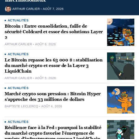
ARTHUR CARLIER
AOÛT 7, 2026
ACTUALITÉS
Bitcoin : Entre consolidation, faille de
sécurité Coldcard et essor des solutions Layer
2
ARTHUR CARLIER
AOÛT 6, 2026
ACTUALITÉS
Le Bitcoin repasse les 63 000 $ : stabilisation
du marché crypto et essor de la Layer 3
LiquidChain
ARTHUR CARLIER
AOÛT 5, 2026
ACTUALITÉS
Marché crypto sous pression : Bitcoin Hyper
s’approche des 33 millions de dollars
BAPTISTE LECLERCQ
AOÛT 4, 2026
ACTUALITÉS
Résilience face à la Fed : pourquoi la stabilité
du marché crypto favorise l’émergence de
projets d’infrastructure comme LiquidChain