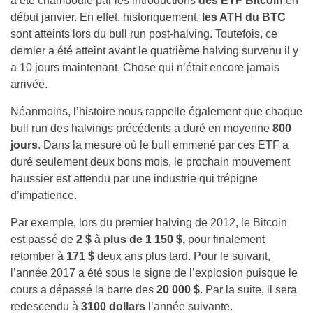
a été chamboulé par les introductions
des ETF Bitcoin
en
début janvier. En effet, historiquement,
les ATH du BTC
sont atteints lors du bull run post-halving. Toutefois, ce
dernier a été atteint avant le quatrième halving survenu il y
a 10 jours maintenant. Chose qui n’était encore jamais
arrivée.
Néanmoins, l’histoire nous rappelle également que chaque
bull run des halvings précédents a duré en moyenne
800
jours
. Dans la mesure où le bull emmené par ces ETF a
duré seulement deux bons mois, le prochain mouvement
haussier est attendu par une industrie qui trépigne
d’impatience.
Par exemple, lors du premier halving de 2012, le Bitcoin
est passé de
2 $ à plus de 1 150 $,
pour finalement
retomber à
171 $
deux ans plus tard. Pour le suivant,
l’année 2017 a été sous le signe de l’explosion puisque le
cours a dépassé la barre des
20 000 $
. Par la suite, il sera
redescendu à
3100 dollars
l’année suivante.