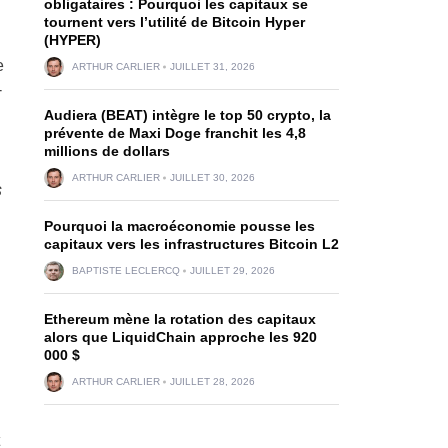
obligataires : Pourquoi les capitaux se
tournent vers l’utilité de Bitcoin Hyper
(HYPER)
e
ARTHUR CARLIER
JUILLET 31, 2026
-
Audiera (BEAT) intègre le top 50 crypto, la
prévente de Maxi Doge franchit les 4,8
millions de dollars
ARTHUR CARLIER
JUILLET 30, 2026
s
Pourquoi la macroéconomie pousse les
capitaux vers les infrastructures Bitcoin L2
BAPTISTE LECLERCQ
JUILLET 29, 2026
Ethereum mène la rotation des capitaux
alors que LiquidChain approche les 920
000 $
ARTHUR CARLIER
JUILLET 28, 2026