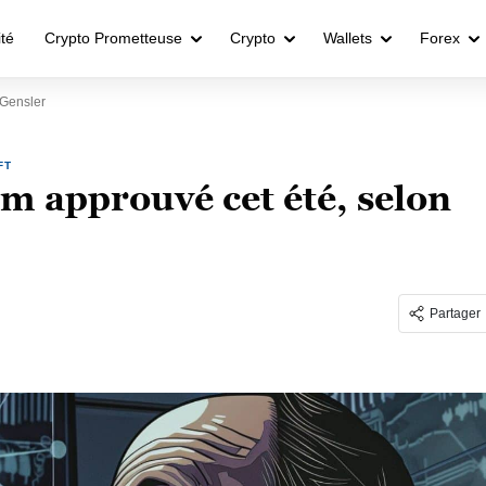
ité
Crypto Prometteuse
Crypto
Wallets
Forex
 Gensler
FT
m approuvé cet été, selon
Partager