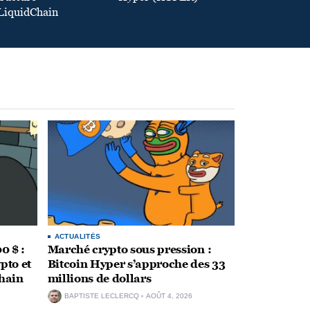
iquidChain
ACTUALITÉS
0 $ :
Marché crypto sous pression :
pto et
Bitcoin Hyper s’approche des 33
Chain
millions de dollars
BAPTISTE LECLERCQ
AOÛT 4, 2026