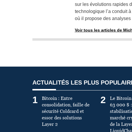
sur les évolutions rapides d
technologique l’a conduit à
où il propose des analyses 
Voir tous les articles de Mic
ACTUALITÉS LES PLUS POPULAIR
1
2
Bitcoin : Entre
Le Bitcoin
consolidation, faille de
63 000 $ :
sécurité Coldcard et
stabilisat
essor des solutions
marché cry
Layer 2
de la Laye
LiquidCha