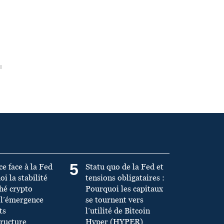
5
ce face à la Fed
Statu quo de la Fed et
oi la stabilité
tensions obligataires :
hé crypto
Pourquoi les capitaux
 l’émergence
se tournent vers
ts
l’utilité de Bitcoin
tructure
Hyper (HYPER)