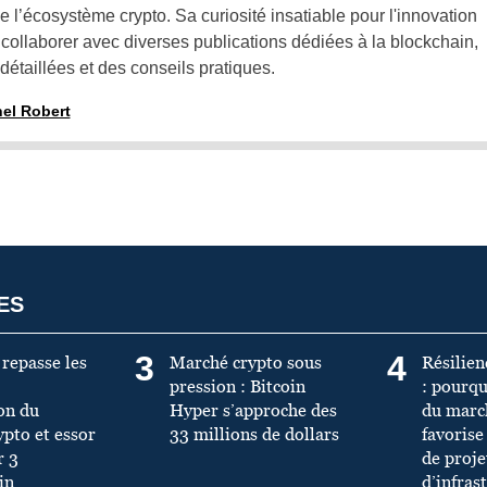
e l’écosystème crypto. Sa curiosité insatiable pour l'innovation
 collaborer avec diverses publications dédiées à la blockchain,
détaillées et des conseils pratiques.
hel Robert
ES
3
4
 repasse les
Marché crypto sous
Résilien
pression : Bitcoin
: pourqu
ion du
Hyper s’approche des
du marc
pto et essor
33 millions de dollars
favorise
r 3
de proje
in
d’infras