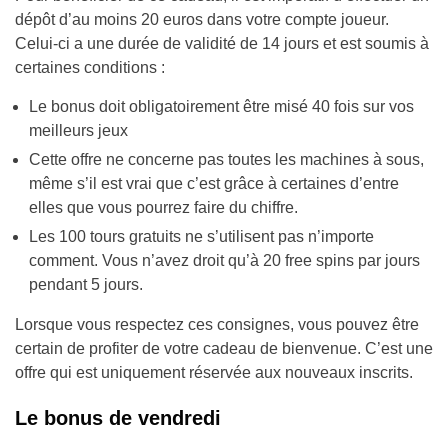
dépôt d’au moins 20 euros dans votre compte joueur.
Celui-ci a une durée de validité de 14 jours et est soumis à
certaines conditions :
Le bonus doit obligatoirement être misé 40 fois sur vos
meilleurs jeux
Cette offre ne concerne pas toutes les machines à sous,
même s’il est vrai que c’est grâce à certaines d’entre
elles que vous pourrez faire du chiffre.
Les 100 tours gratuits ne s’utilisent pas n’importe
comment. Vous n’avez droit qu’à 20 free spins par jours
pendant 5 jours.
Lorsque vous respectez ces consignes, vous pouvez être
certain de profiter de votre cadeau de bienvenue. C’est une
offre qui est uniquement réservée aux nouveaux inscrits.
Le bonus de vendredi