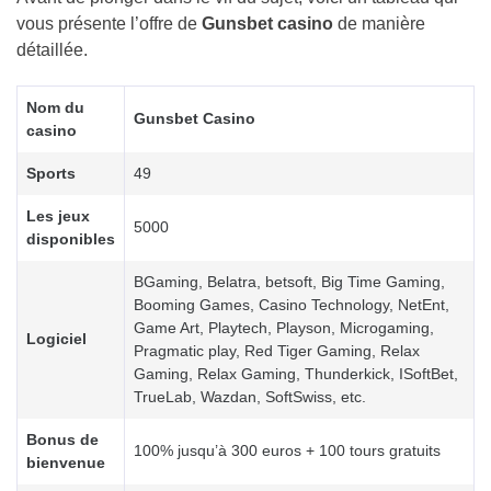
vous présente l’offre de
Gunsbet casino
de manière
détaillée.
Nom du
Gunsbet Casino
casino
Sports
49
Les jeux
5000
disponibles
BGaming, Belatra, betsoft, Big Time Gaming,
Booming Games, Casino Technology, NetEnt,
Game Art, Playtech, Playson, Microgaming,
Logiciel
Pragmatic play, Red Tiger Gaming, Relax
Gaming, Relax Gaming, Thunderkick, ISoftBet,
TrueLab, Wazdan, SoftSwiss, etc.
Bonus de
100% jusqu’à 300 euros + 100 tours gratuits
bienvenue