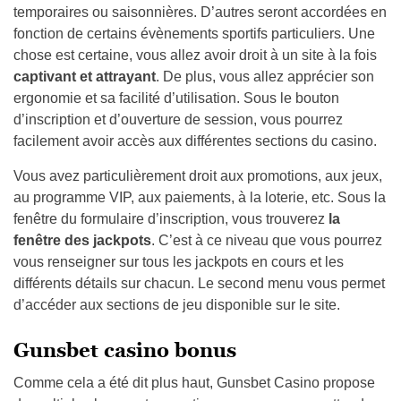
temporaires ou saisonnières. D’autres seront accordées en
fonction de certains évènements sportifs particuliers. Une
chose est certaine, vous allez avoir droit à un site à la fois
captivant et attrayant
. De plus, vous allez apprécier son
ergonomie et sa facilité d’utilisation. Sous le bouton
d’inscription et d’ouverture de session, vous pourrez
facilement avoir accès aux différentes sections du casino.
Vous avez particulièrement droit aux promotions, aux jeux,
au programme VIP, aux paiements, à la loterie, etc. Sous la
fenêtre du formulaire d’inscription, vous trouverez
la
fenêtre des jackpots
. C’est à ce niveau que vous pourrez
vous renseigner sur tous les jackpots en cours et les
différents détails sur chacun. Le second menu vous permet
d’accéder aux sections de jeu disponible sur le site.
Gunsbet casino bonus
Comme cela a été dit plus haut, Gunsbet Casino propose