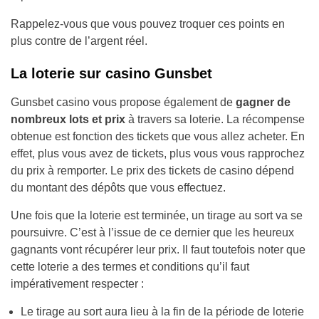
Rappelez-vous que vous pouvez troquer ces points en
plus contre de l’argent réel.
La loterie sur casino Gunsbet
Gunsbet casino vous propose également de
gagner de
nombreux lots et prix
à travers sa loterie. La récompense
obtenue est fonction des tickets que vous allez acheter. En
effet, plus vous avez de tickets, plus vous vous rapprochez
du prix à remporter. Le prix des tickets de casino dépend
du montant des dépôts que vous effectuez.
Une fois que la loterie est terminée, un tirage au sort va se
poursuivre. C’est à l’issue de ce dernier que les heureux
gagnants vont récupérer leur prix. Il faut toutefois noter que
cette loterie a des termes et conditions qu’il faut
impérativement respecter :
Le tirage au sort aura lieu à la fin de la période de loterie