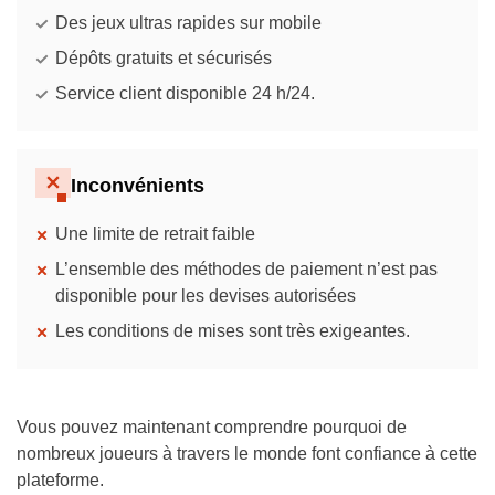
Des jeux ultras rapides sur mobile
Dépôts gratuits et sécurisés
Service client disponible 24 h/24.
Inconvénients
Une limite de retrait faible
L’ensemble des méthodes de paiement n’est pas
disponible pour les devises autorisées
Les conditions de mises sont très exigeantes.
Vous pouvez maintenant comprendre pourquoi de
nombreux joueurs à travers le monde font confiance à cette
plateforme.