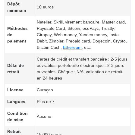
Dépôt
10 euros
minimum
Neteller, Skrill, virement bancaire, Master card,
Méthodes
Payesafe Card, Bitcoin, ecoPayz, Trustly,
de
Giropay, Web money, Yandex money, Insta
paiement
Debit, Zimpler, Preoaid card, Dogecoin, Crypto,
Bitcoin Cash,
Ethereum
, etc.
Cartes de crédit et transfert bancaire : 2-5 jours
Délai de
ouvrables, portefeuille électronique : 2-3 jours
retrait
ouvrables, Chèque : N/A, validation de retrait
en 24 heures
Licence
Curaçao
Langues
Plus de 7
Condition
Aucune
de mise
Retrait
15 000 euros