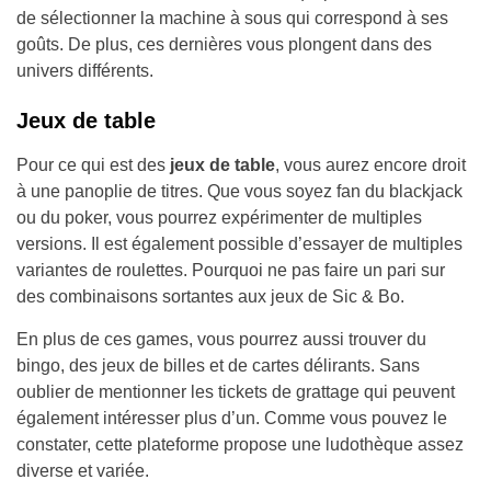
de sélectionner la machine à sous qui correspond à ses
goûts. De plus, ces dernières vous plongent dans des
univers différents.
Jeux de table
Pour ce qui est des
jeux de table
, vous aurez encore droit
à une panoplie de titres. Que vous soyez fan du blackjack
ou du poker, vous pourrez expérimenter de multiples
versions. Il est également possible d’essayer de multiples
variantes de roulettes. Pourquoi ne pas faire un pari sur
des combinaisons sortantes aux jeux de Sic & Bo.
En plus de ces games, vous pourrez aussi trouver du
bingo, des jeux de billes et de cartes délirants. Sans
oublier de mentionner les tickets de grattage qui peuvent
également intéresser plus d’un. Comme vous pouvez le
constater, cette plateforme propose une ludothèque assez
diverse et variée.