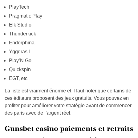
PlayTech
Pragmatic Play
Elk Studio
Thunderkick
Endorphina
Yggdrasil
Play’N Go
Quickspin
EGT, etc
La liste est vraiment énorme et il faut noter que certains de
ces éditeurs proposent des jeux gratuits. Vous pouvez en
profiter pour améliorer votre stratégie avant de commencer
des paris avec de l’argent réel.
Gunsbet casino paiements et retraits