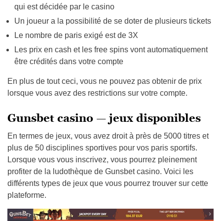
qui est décidée par le casino
Un joueur a la possibilité de se doter de plusieurs tickets
Le nombre de paris exigé est de 3X
Les prix en cash et les free spins vont automatiquement
être crédités dans votre compte
En plus de tout ceci, vous ne pouvez pas obtenir de prix
lorsque vous avez des restrictions sur votre compte.
Gunsbet casino — jeux disponibles
En termes de jeux, vous avez droit à près de 5000 titres et
plus de 50 disciplines sportives pour vos paris sportifs.
Lorsque vous vous inscrivez, vous pourrez pleinement
profiter de la ludothèque de Gunsbet casino. Voici les
différents types de jeux que vous pourrez trouver sur cette
plateforme.