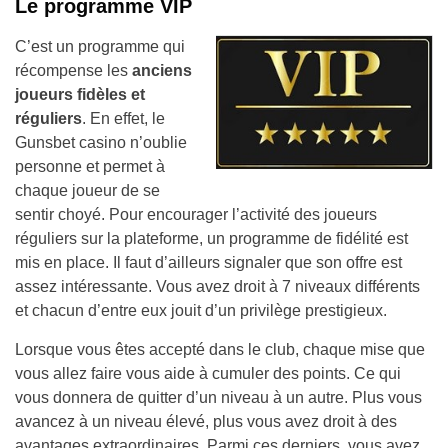
Le programme VIP
C’est un programme qui
récompense les
anciens
joueurs fidèles et
réguliers
. En effet, le
Gunsbet casino n’oublie
personne et permet à
chaque joueur de se
sentir choyé. Pour encourager l’activité des joueurs
réguliers sur la plateforme, un programme de fidélité est
mis en place. Il faut d’ailleurs signaler que son offre est
assez intéressante. Vous avez droit à 7 niveaux différents
et chacun d’entre eux jouit d’un privilège prestigieux.
Lorsque vous êtes accepté dans le club, chaque mise que
vous allez faire vous aide à cumuler des points. Ce qui
vous donnera de quitter d’un niveau à un autre. Plus vous
avancez à un niveau élevé, plus vous avez droit à des
avantages extraordinaires. Parmi ces derniers, vous avez