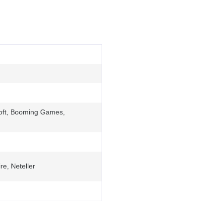
oft, Booming Games,
re, Neteller