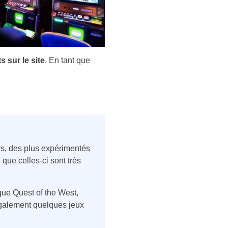
s sur le site
. En tant que
eurs, des plus expérimentés
ue celles-ci sont très
 que Quest of the West,
galement quelques jeux