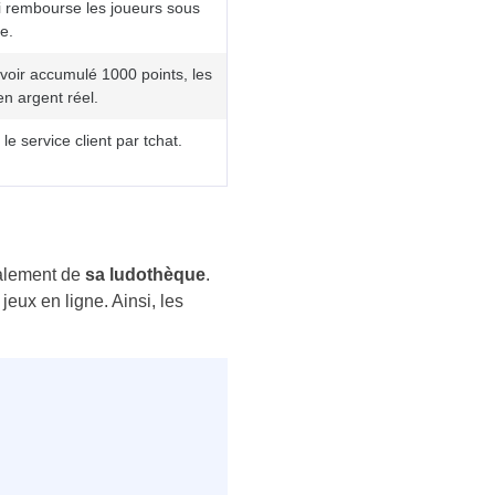
i rembourse les joueurs sous
e.
voir accumulé 1000 points, les
n argent réel.
e service client par tchat.
palement de
sa ludothèque
.
jeux en ligne. Ainsi, les