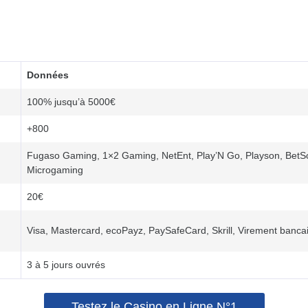
Données
100% jusqu’à 5000€
+800
Fugaso Gaming, 1×2 Gaming, NetEnt, Play’N Go, Playson, BetS
Microgaming
20€
Visa, Mastercard, ecoPayz, PaySafeCard, Skrill, Virement bancai
3 à 5 jours ouvrés
Testez le Casino en Ligne N°1