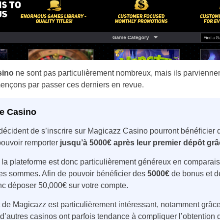
sino
ne sont pas particulièrement nombreux, mais ils parviennent 
ençons par passer ces derniers en revue.
e Casino
écident de s’inscrire sur Magicazz Casino pourront bénéficier
 pouvoir remporter
jusqu’à 5000€ après leur premier dépôt gr
la plateforme est donc particulièrement généreux en comparais
les sommes. Afin de pouvoir bénéficier des
5000€
de bonus et de
c déposer 50,000€ sur votre compte.
 de Magicazz est particulièrement intéressant, notamment grâc
où d’autres casinos ont parfois tendance à compliquer l’obtentio