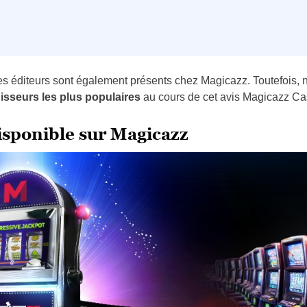
s éditeurs sont également présents chez Magicazz. Toutefois,
nisseurs les plus populaires
au cours de cet avis Magicazz Ca
isponible sur Magicazz