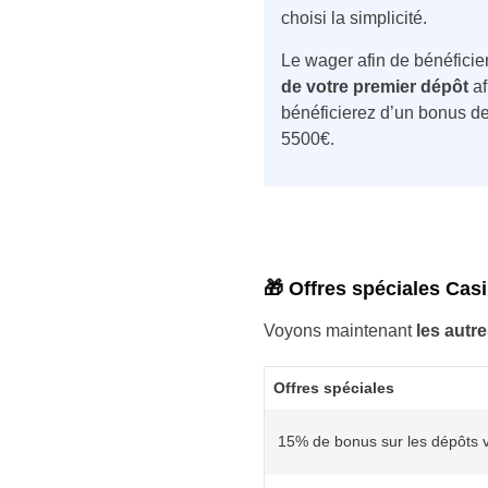
choisi la simplicité.
Le wager afin de bénéficie
de votre premier dépôt
af
bénéficierez d’un bonus de
5500€.
🎁 Offres spéciales Cas
Voyons maintenant
les autr
Offres spéciales
15% de bonus sur les dépôts via