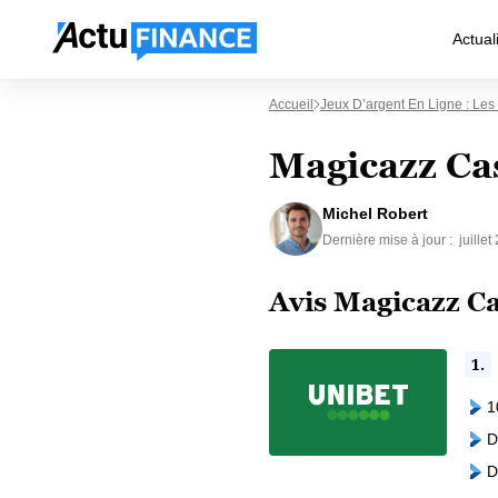
Actual
Accueil
Jeux D’argent En Ligne : Les
Magicazz Cas
Michel Robert
Dernière mise à jour :
juillet
Avis Magicazz Ca
1
D
D