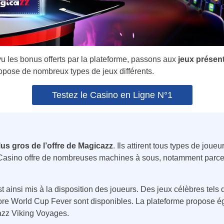
 les bonus offerts par la plateforme, passons aux
jeux présent
opose de nombreux types de jeux différents.
Testez le Casino en Ligne N°1
lus gros de l’offre de Magicazz
. Ils attirent tous types de jou
asino offre de nombreuses machines à sous, notamment parce q
t ainsi mis à la disposition des joueurs. Des jeux célèbres tels
e World Cup Fever sont disponibles. La plateforme propose é
cazz Viking Voyages.