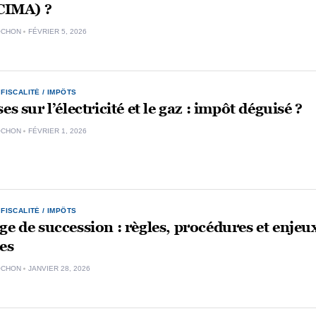
(CIMA) ?
OCHON
FÉVRIER 5, 2026
,
FISCALITÉ / IMPÔTS
es sur l’électricité et le gaz : impôt déguisé ?
OCHON
FÉVRIER 1, 2026
,
FISCALITÉ / IMPÔTS
ge de succession : règles, procédures et enjeu
es
OCHON
JANVIER 28, 2026