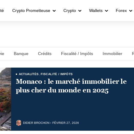
ité
Crypto Prometteuse
Crypto
Wallets
Forex
ie
Banque
Crédits
Fiscalité / Impôts
Immobilier
R
ACTUALITÉS
,
FISCALITÉ / IMPÔTS
Monaco : le marché immobilier le
plus cher du monde en 2025
DIDIER BROCHON
FÉVRIER 27, 2026