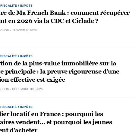
,
FISCALITÉ / IMPÔTS
re de Ma French Bank : comment récupérer
nt en 2026 via la CDC et Ciclade ?
OCHON
JANVIER 6, 2026
,
FISCALITÉ / IMPÔTS
ion de la plus-value immobilière sur la
e principale : la preuve rigoureuse d’une
on effective est exigée
OCHON
DÉCEMBRE 30, 2025
,
FISCALITÉ / IMPÔTS
er locatif en France : pourquoi les
aires vendent… et pourquoi les jeunes
nt d’acheter