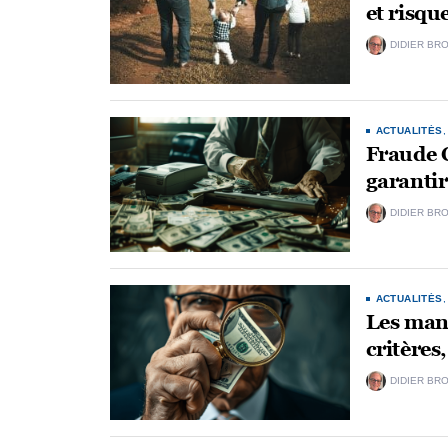
et risqu
DIDIER BR
ACTUALITÉS
Fraude 
garantir 
DIDIER BR
ACTUALITÉS
Les manq
critères
DIDIER BR