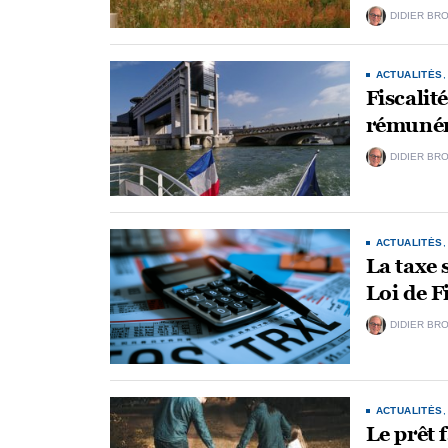
DIDIER BR
ACTUALITÉS
Fiscalit
rémunér
DIDIER BR
ACTUALITÉS
La taxe 
Loi de 
DIDIER BR
ACTUALITÉS
Le prêt 