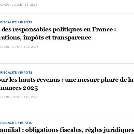
OCHON
JUILLET 13, 2025
,
FISCALITÉ / IMPÔTS
é des responsables politiques en France :
ations, impôts et transparence
OCHON
JANVIER 21, 2026
,
FISCALITÉ / IMPÔTS
sur les hauts revenus : une mesure phare de la
Finances 2025
OCHON
JANVIER 19, 2026
,
FISCALITÉ / IMPÔTS
familial : obligations fiscales, règles juridique