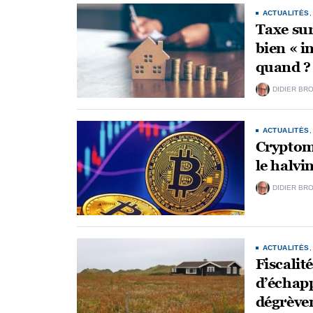
ACTUALITÉS
Taxe sur
bien « i
quand ?
DIDIER BR
ACTUALITÉS
Cryptomo
le halvi
DIDIER BR
ACTUALITÉS
Fiscalit
d’échapp
dégrève