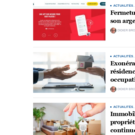
ACTUALITÉS
Fermetu
son arge
DIDIER BR
ACTUALITÉS
Exonérat
résidenc
occupati
DIDIER BR
ACTUALITÉS
Immobili
propriét
continue