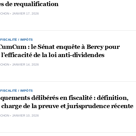
es de requalification
OCHON
JANVIER 17, 2026
,
FISCALITÉ / IMPÔTS
CumCum : le Sénat enquête à Bercy pour
l’efficacité de la loi anti-dividendes
OCHON
JANVIER 14, 2026
,
FISCALITÉ / IMPÔTS
uements délibérés en fiscalité : définition,
, charge de la preuve et jurisprudence récente
OCHON
JANVIER 10, 2026