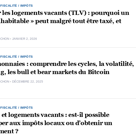
,
FISCALITÉ / IMPÔTS
 les logements vacants (TLV) : pourquoi un
nhabitable » peut malgré tout être taxé, et
OCHON
JANVIER 2, 2026
,
FISCALITÉ / IMPÔTS
nnaies : comprendre les cycles, la volatilité,
ng, les bull et bear markets du Bitcoin
OCHON
DÉCEMBRE 22, 2025
,
FISCALITÉ / IMPÔTS
é et logements vacants : est-il possible
er aux impôts locaux ou d’obtenir un
ment ?