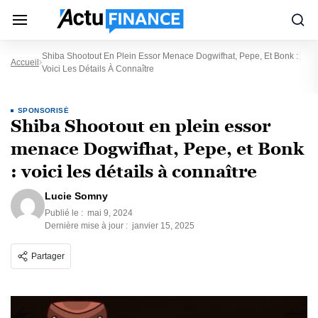
Shiba Shootout En Plein Essor Menace Dogwifhat, Pepe, Et Bonk :
Accueil
Voici Les Détails À Connaître
SPONSORISÉ
Shiba Shootout en plein essor
menace Dogwifhat, Pepe, et Bonk
: voici les détails à connaître
Lucie Somny
Publié le :
mai 9, 2024
Dernière mise à jour :
janvier 15, 2025
Partager