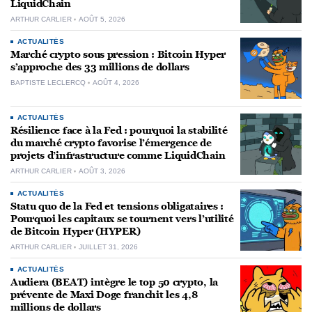
LiquidChain
ARTHUR CARLIER
AOÛT 5, 2026
ACTUALITÉS
Marché crypto sous pression : Bitcoin Hyper
s’approche des 33 millions de dollars
BAPTISTE LECLERCQ
AOÛT 4, 2026
ACTUALITÉS
Résilience face à la Fed : pourquoi la stabilité
du marché crypto favorise l’émergence de
projets d’infrastructure comme LiquidChain
ARTHUR CARLIER
AOÛT 3, 2026
ACTUALITÉS
Statu quo de la Fed et tensions obligataires :
Pourquoi les capitaux se tournent vers l’utilité
de Bitcoin Hyper (HYPER)
ARTHUR CARLIER
JUILLET 31, 2026
ACTUALITÉS
Audiera (BEAT) intègre le top 50 crypto, la
prévente de Maxi Doge franchit les 4,8
millions de dollars