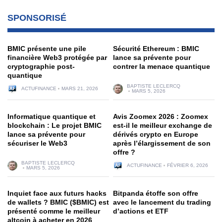
SPONSORISÉ
BMIC présente une pile
Sécurité Ethereum : BMIC
financière Web3 protégée par
lance sa prévente pour
cryptographie post-
contrer la menace quantique
quantique
BAPTISTE LECLERCQ
ACTUFINANCE
MARS 21, 2026
MARS 5, 2026
Informatique quantique et
Avis Zoomex 2026 : Zoomex
blockchain : Le projet BMIC
est-il le meilleur exchange de
lance sa prévente pour
dérivés crypto en Europe
sécuriser le Web3
après l’élargissement de son
offre ?
BAPTISTE LECLERCQ
ACTUFINANCE
FÉVRIER 6, 2026
MARS 5, 2026
Inquiet face aux futurs hacks
Bitpanda étoffe son offre
de wallets ? BMIC ($BMIC) est
avec le lancement du trading
présenté comme le meilleur
d’actions et ETF
altcoin à acheter en 2026