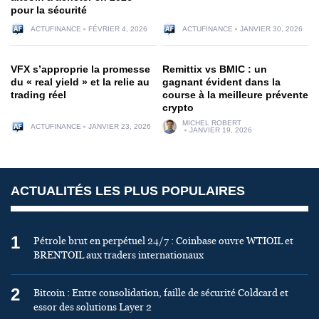
pour la sécurité
ACTUFINANCE
FÉVRIER 4, 2026
ACTUFINANCE
JANVIER 30, 2026
VFX s’approprie la promesse
Remittix vs BMIC : un
du « real yield » et la relie au
gagnant évident dans la
trading réel
course à la meilleure prévente
crypto
MICHEL ROBERT
ACTUFINANCE
JANVIER 23, 2026
JANVIER 19, 2026
ACTUALITÉS LES PLUS POPULAIRES
1
Pétrole brut en perpétuel 24/7 : Coinbase ouvre WTIOIL et
BRENTOIL aux traders internationaux
2
Bitcoin : Entre consolidation, faille de sécurité Coldcard et
essor des solutions Layer 2