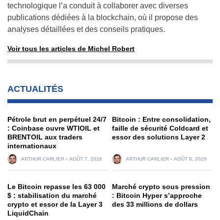
technologique l’a conduit à collaborer avec diverses
publications dédiées à la blockchain, où il propose des
analyses détaillées et des conseils pratiques.
Voir tous les articles de Michel Robert
ACTUALITÉS
Pétrole brut en perpétuel 24/7
Bitcoin : Entre consolidation,
: Coinbase ouvre WTIOIL et
faille de sécurité Coldcard et
BRENTOIL aux traders
essor des solutions Layer 2
internationaux
ARTHUR CARLIER
AOÛT 7, 2026
ARTHUR CARLIER
AOÛT 6, 2026
Le Bitcoin repasse les 63 000
Marché crypto sous pression
$ : stabilisation du marché
: Bitcoin Hyper s’approche
crypto et essor de la Layer 3
des 33 millions de dollars
LiquidChain