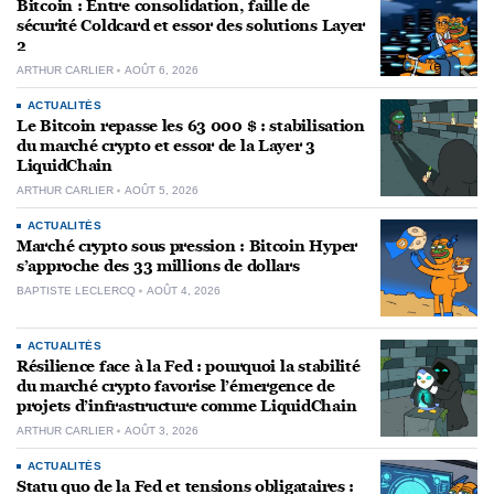
Bitcoin : Entre consolidation, faille de
sécurité Coldcard et essor des solutions Layer
2
ARTHUR CARLIER
AOÛT 6, 2026
ACTUALITÉS
Le Bitcoin repasse les 63 000 $ : stabilisation
du marché crypto et essor de la Layer 3
LiquidChain
ARTHUR CARLIER
AOÛT 5, 2026
ACTUALITÉS
Marché crypto sous pression : Bitcoin Hyper
s’approche des 33 millions de dollars
BAPTISTE LECLERCQ
AOÛT 4, 2026
ACTUALITÉS
Résilience face à la Fed : pourquoi la stabilité
du marché crypto favorise l’émergence de
projets d’infrastructure comme LiquidChain
ARTHUR CARLIER
AOÛT 3, 2026
ACTUALITÉS
Statu quo de la Fed et tensions obligataires :