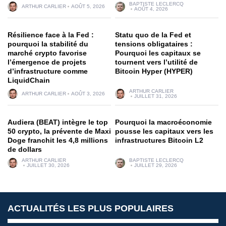
BAPTISTE LECLERCQ
ARTHUR CARLIER
AOÛT 5, 2026
AOÛT 4, 2026
Résilience face à la Fed :
Statu quo de la Fed et
pourquoi la stabilité du
tensions obligataires :
marché crypto favorise
Pourquoi les capitaux se
l’émergence de projets
tournent vers l’utilité de
d’infrastructure comme
Bitcoin Hyper (HYPER)
LiquidChain
ARTHUR CARLIER
ARTHUR CARLIER
AOÛT 3, 2026
JUILLET 31, 2026
Audiera (BEAT) intègre le top
Pourquoi la macroéconomie
50 crypto, la prévente de Maxi
pousse les capitaux vers les
Doge franchit les 4,8 millions
infrastructures Bitcoin L2
de dollars
ARTHUR CARLIER
BAPTISTE LECLERCQ
JUILLET 30, 2026
JUILLET 29, 2026
ACTUALITÉS LES PLUS POPULAIRES