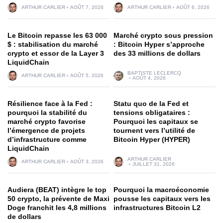
ARTHUR CARLIER
AOÛT 7, 2026
ARTHUR CARLIER
AOÛT 6, 2026
Le Bitcoin repasse les 63 000
Marché crypto sous pression
$ : stabilisation du marché
: Bitcoin Hyper s’approche
crypto et essor de la Layer 3
des 33 millions de dollars
LiquidChain
BAPTISTE LECLERCQ
ARTHUR CARLIER
AOÛT 5, 2026
AOÛT 4, 2026
Résilience face à la Fed :
Statu quo de la Fed et
pourquoi la stabilité du
tensions obligataires :
marché crypto favorise
Pourquoi les capitaux se
l’émergence de projets
tournent vers l’utilité de
d’infrastructure comme
Bitcoin Hyper (HYPER)
LiquidChain
ARTHUR CARLIER
ARTHUR CARLIER
AOÛT 3, 2026
JUILLET 31, 2026
Audiera (BEAT) intègre le top
Pourquoi la macroéconomie
50 crypto, la prévente de Maxi
pousse les capitaux vers les
Doge franchit les 4,8 millions
infrastructures Bitcoin L2
de dollars