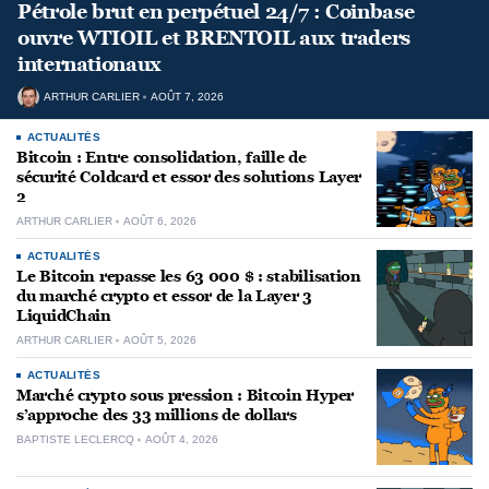
Pétrole brut en perpétuel 24/7 : Coinbase
ouvre WTIOIL et BRENTOIL aux traders
internationaux
ARTHUR CARLIER
AOÛT 7, 2026
ACTUALITÉS
Bitcoin : Entre consolidation, faille de
sécurité Coldcard et essor des solutions Layer
2
ARTHUR CARLIER
AOÛT 6, 2026
ACTUALITÉS
Le Bitcoin repasse les 63 000 $ : stabilisation
du marché crypto et essor de la Layer 3
LiquidChain
ARTHUR CARLIER
AOÛT 5, 2026
ACTUALITÉS
Marché crypto sous pression : Bitcoin Hyper
s’approche des 33 millions de dollars
BAPTISTE LECLERCQ
AOÛT 4, 2026