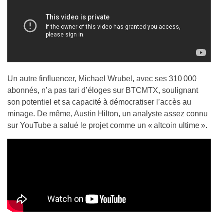
Un autre finfluencer, Michael Wrubel, avec ses 310 000
abonnés, n’a pas tari d’éloges sur BTCMTX, soulignant
son potentiel et sa capacité à démocratiser l’accès au
minage. De même, Austin Hilton, un analyste assez connu
sur YouTube a salué le projet comme un « altcoin ultime ».