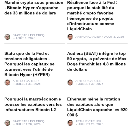
Marché crypto sous pression
Résilience face à la Fed :
: Bitcoin Hyper s’approche
pourquoi la stabilité du
des 33 millions de dollars
marché crypto favorise
l’émergence de projets
d’infrastructure comme
LiquidChain
BAPTISTE LECLERCQ
ARTHUR CARLIER
AOÛT 3, 2026
AOÛT 4, 2026
Statu quo de la Fed et
Audiera (BEAT) intègre le top
tensions obligataires :
50 crypto, la prévente de Maxi
Pourquoi les capitaux se
Doge franchit les 4,8 millions
tournent vers l’utilité de
de dollars
Bitcoin Hyper (HYPER)
ARTHUR CARLIER
ARTHUR CARLIER
JUILLET 31, 2026
JUILLET 30, 2026
Pourquoi la macroéconomie
Ethereum mène la rotation
pousse les capitaux vers les
des capitaux alors que
infrastructures Bitcoin L2
LiquidChain approche les 920
000 $
BAPTISTE LECLERCQ
ARTHUR CARLIER
JUILLET 29, 2026
JUILLET 28, 2026