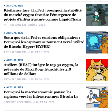
ACTUALITÉS
Résilience face à la Fed : pourquoi la stabilité
du marché crypto favorise l’émergence de
projets d’infrastructure comme LiquidChain
ARTHUR CARLIER
AOÛT 3, 2026
ACTUALITÉS
Statu quo de la Fed et tensions obligataires :
Pourquoi les capitaux se tournent vers l’utilité
de Bitcoin Hyper (HYPER)
ARTHUR CARLIER
JUILLET 31, 2026
ACTUALITÉS
Audiera (BEAT) intègre le top 50 crypto, la
prévente de Maxi Doge franchit les 4,8
millions de dollars
ARTHUR CARLIER
JUILLET 30, 2026
ACTUALITÉS
Pourquoi la macroéconomie pousse les
capitaux vers les infrastructures Bitcoin L2
BAPTISTE LECLERCQ
JUILLET 29, 2026