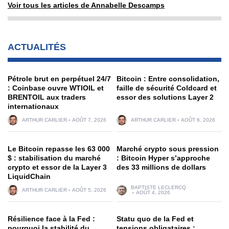
Voir tous les articles de Annabelle Descamps
ACTUALITÉS
Pétrole brut en perpétuel 24/7
Bitcoin : Entre consolidation,
: Coinbase ouvre WTIOIL et
faille de sécurité Coldcard et
BRENTOIL aux traders
essor des solutions Layer 2
internationaux
ARTHUR CARLIER
AOÛT 7, 2026
ARTHUR CARLIER
AOÛT 6, 2026
Le Bitcoin repasse les 63 000
Marché crypto sous pression
$ : stabilisation du marché
: Bitcoin Hyper s’approche
crypto et essor de la Layer 3
des 33 millions de dollars
LiquidChain
BAPTISTE LECLERCQ
ARTHUR CARLIER
AOÛT 5, 2026
AOÛT 4, 2026
Résilience face à la Fed :
Statu quo de la Fed et
pourquoi la stabilité du
tensions obligataires :