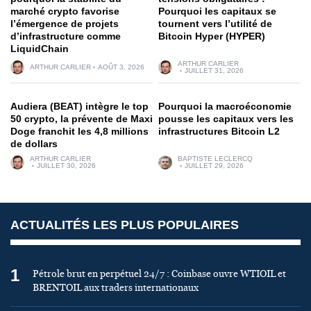
marché crypto favorise
Pourquoi les capitaux se
l’émergence de projets
tournent vers l’utilité de
d’infrastructure comme
Bitcoin Hyper (HYPER)
LiquidChain
ARTHUR CARLIER
ARTHUR CARLIER
AOÛT 3, 2026
JUILLET 31, 2026
Audiera (BEAT) intègre le top
Pourquoi la macroéconomie
50 crypto, la prévente de Maxi
pousse les capitaux vers les
Doge franchit les 4,8 millions
infrastructures Bitcoin L2
de dollars
ARTHUR CARLIER
BAPTISTE LECLERCQ
JUILLET 30, 2026
JUILLET 29, 2026
ACTUALITÉS LES PLUS POPULAIRES
1
Pétrole brut en perpétuel 24/7 : Coinbase ouvre WTIOIL et
BRENTOIL aux traders internationaux