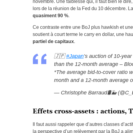
novembre. Une faiblesse qui, il faut bien le dire
lors de la réunion de la Fed du 10 décembre. La
quasiment 90 %
.
Ce contraste entre une BoJ plus hawkish et une 
soutient à court terme le carry en dollar, une ha
partiel
de capitaux
.
🇯🇵
#Japan
’s auction of 10-ye
than the 12-month average – Bl
*The average bid-to-cover ratio w
month and a 12-month average o
— Christophe Barraud🛢🐳 (@C_
Effets cross-assets : actions,
Il faut aussi rappeler que d’autres classes d’acti
la perspective d’un relèvement par la BoJ a alime