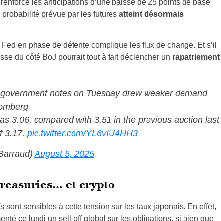
, renforce les anticipations d’une baisse de 25 points de base
 probabilité prévue par les futures
atteint désormais
Fed en phase de détente complique les flux de change. Et s’il
usse du côté BoJ pourrait tout à fait déclencher un
rapatriement
ar government notes on Tuesday drew weaker demand
oomberg
as 3.06, compared with 3.51 in the previous auction last
f 3.17.
pic.twitter.com/YL6vIU4HH3
Barraud)
August 5, 2025
 Treasuries… et crypto
fs sont sensibles à cette tension sur les taux japonais. En effet,
nté ce lundi un sell-off global sur les obligations, si bien que