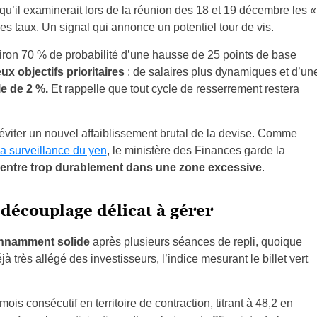
qu’il examinerait lors de la réunion des 18 et 19 décembre les «
s taux. Un signal qui annonce un potentiel tour de vis.
ron 70 % de probabilité d’une hausse de 25 points de base
x objectifs prioritaires
: de salaires plus dynamiques et d’un
lle de 2 %.
Et rappelle que tout cycle de resserrement restera
d’éviter un nouvel affaiblissement brutal de la devise. Comme
 la surveillance du yen
, le ministère des Finances garde la
entre trop durablement dans une zone excessive
.
 découplage délicat à gérer
tonnamment
solide
après plusieurs séances de repli, quoique
à très allégé des investisseurs, l’indice mesurant le billet vert
ois consécutif en territoire de contraction, titrant à 48,2 en