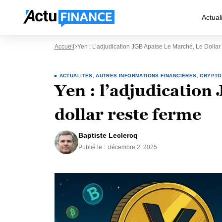
Actual
Accueil
Yen : L’adjudication JGB Apaise Le Marché, Le Dolla
ACTUALITÉS
,
AUTRES INFORMATIONS FINANCIÈRES
,
CRYPTO
Yen : l’adjudication
dollar reste ferme
Baptiste Leclercq
Publié le :
décembre 2, 2025