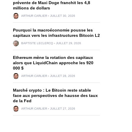
prévente de Maxi Doge franchit les 4,8
millions de dollars
ARTHUR CARLIER
JUILLET 30, 2026
Pourquoi la macroéconomie pousse les
capitaux vers les infrastructures Bitcoin L2
BAPTISTE LECLERCQ
JUILLET 29, 2026
Ethereum mène la rotation des capitaux
alors que LiquidChain approche les 920
000 $
ARTHUR CARLIER
JUILLET 28, 2026
Marché crypto : Le Bitcoin reste stable
face aux perspectives de hausse des taux
de la Fed
ARTHUR CARLIER
JUILLET 27, 2026