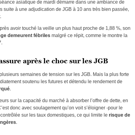
la séance asiatique de mardi démarre dans une ambiance de
és suite à une adjudication de JGB à 10 ans très bien passée,
.
près avoir touché la veille un plus haut proche de 1,88 %, son
ge demeurent fébriles
malgré ce répit, comme le montre la
7.
assure après le choc sur les JGB
 plusieurs semaines de tension sur les JGB. Mais la plus forte
atement soutenu les futures et détendu le rendement de
rqué
.
urs sur la capacité du marché à absorber l’offre de dette, en
C’est donc avec soulagement qu’on voit s’éloigner -pour le
ontrôlée sur les taux domestiques, ce qui limite le
risque de
angères
.