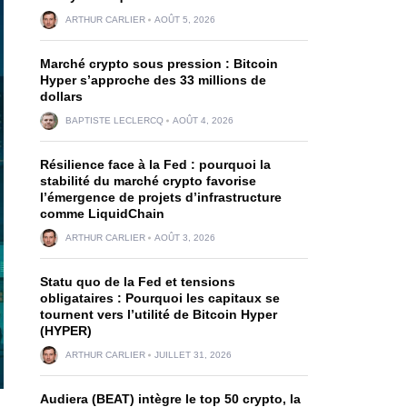
ARTHUR CARLIER
AOÛT 5, 2026
Marché crypto sous pression : Bitcoin
Hyper s’approche des 33 millions de
dollars
BAPTISTE LECLERCQ
AOÛT 4, 2026
Résilience face à la Fed : pourquoi la
stabilité du marché crypto favorise
l’émergence de projets d’infrastructure
comme LiquidChain
ARTHUR CARLIER
AOÛT 3, 2026
Statu quo de la Fed et tensions
obligataires : Pourquoi les capitaux se
tournent vers l’utilité de Bitcoin Hyper
(HYPER)
ARTHUR CARLIER
JUILLET 31, 2026
Audiera (BEAT) intègre le top 50 crypto, la