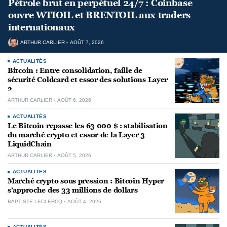
Pétrole brut en perpétuel 24/7 : Coinbase
ouvre WTIOIL et BRENTOIL aux traders
internationaux
ARTHUR CARLIER
AOÛT 7, 2026
ACTUALITÉS
Bitcoin : Entre consolidation, faille de
sécurité Coldcard et essor des solutions Layer
2
ARTHUR CARLIER
AOÛT 6, 2026
ACTUALITÉS
Le Bitcoin repasse les 63 000 $ : stabilisation
du marché crypto et essor de la Layer 3
LiquidChain
ARTHUR CARLIER
AOÛT 5, 2026
ACTUALITÉS
Marché crypto sous pression : Bitcoin Hyper
s’approche des 33 millions de dollars
BAPTISTE LECLERCQ
AOÛT 4, 2026
ACTUALITÉS