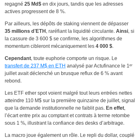
regagné
25 Md$
en dix jours, tandis que les adresses
actives progressent de 8 %.
Par ailleurs, les dépôts de staking viennent de dépasser
35 millions d’ETH
, raréfiant la liquidité circulante.
Ainsi
, si
la cassure de 3 600 $ se confirme, les algorithmes de
momentum cibleront mécaniquement les
4 000 $
.
Cependant
, toute euphorie comporte un risque. Le
transfert de 237 M$ en ETH
analysé par Actufinance le 1ᵉʳ
juillet avait déclenché un brusque reflux de 6 % avant
rebond.
Les ETF ether spot voient malgré tout leurs entrées nettes
atteindre 110 M$ sur la première quinzaine de juillet, signal
que la demande institutionnelle ne faiblit pas.
En effet
,
l’écart entre prix au comptant et contrats à terme retombe
sous 1 %, illustrant la confiance des desks d’arbitrage.
La macro joue également un rôle. Le repli du dollar, couplé