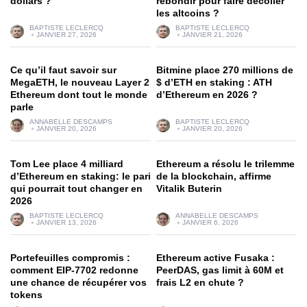
dollars ?
rebondir pour faire décoller
les altcoins ?
BAPTISTE LECLERCQ
BAPTISTE LECLERCQ
JANVIER 27, 2026
JANVIER 21, 2026
Ce qu’il faut savoir sur
Bitmine place 270 millions de
MegaETH, le nouveau Layer 2
$ d’ETH en staking : ATH
Ethereum dont tout le monde
d’Ethereum en 2026 ?
parle
ANNABELLE DESCAMPS
BAPTISTE LECLERCQ
JANVIER 20, 2026
JANVIER 20, 2026
Tom Lee place 4 milliard
Ethereum a résolu le trilemme
d’Ethereum en staking: le pari
de la blockchain, affirme
qui pourrait tout changer en
Vitalik Buterin
2026
BAPTISTE LECLERCQ
ANNABELLE DESCAMPS
JANVIER 13, 2026
JANVIER 6, 2026
Portefeuilles compromis :
Ethereum active Fusaka :
comment EIP-7702 redonne
PeerDAS, gas limit à 60M et
une chance de récupérer vos
frais L2 en chute ?
tokens