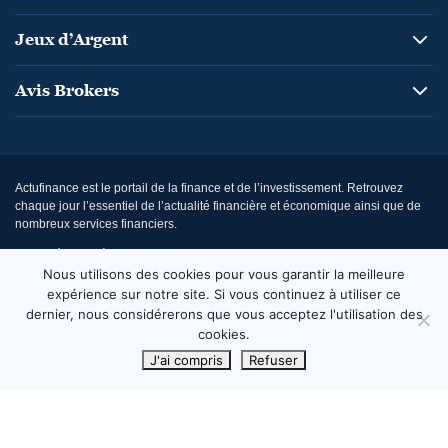
Jeux d’Argent
Avis Brokers
Actufinance est le portail de la finance et de l’investissement. Retrouvez
chaque jour l’essentiel de l’actualité financière et économique ainsi que de
nombreux services financiers.
Actualité financière : Actufinance, c’est de l’information sur la finance et
l’économie (bourse, banque, assurance, fiscalité, crédit, immobilier… ), des
Nous utilisons des cookies pour vous garantir la meilleure
services et conseils financiers.
expérience sur notre site. Si vous continuez à utiliser ce
dernier, nous considérerons que vous acceptez l'utilisation des
Le trading est risqué et vous pouvez perdre tout ou partie de votre capital.
cookies.
Les informations fournies ne constituent en aucun cas un conseil financier
et/ou une recommandation d’investissement.
J'ai compris
Refuser
© Copyright 2026 – Actufinance.fr. Tous Droits Réservés.
Contactez notre équipe commerciale
Nous contacter
À Propos de Nous