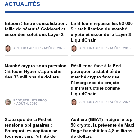
ACTUALITÉS
Bitcoin : Entre consolidation,
Le Bitcoin repasse les 63 000
faille de sécurité Coldcard et
$ : stabilisation du marché
essor des solutions Layer 2
crypto et essor de la Layer 3
LiquidChain
ARTHUR CARLIER
AOÛT 6, 2026
ARTHUR CARLIER
AOÛT 5, 2026
Marché crypto sous pression
Résilience face à la Fed :
: Bitcoin Hyper s’approche
pourquoi la stabilité du
des 33 millions de dollars
marché crypto favorise
l’émergence de projets
d’infrastructure comme
LiquidChain
BAPTISTE LECLERCQ
ARTHUR CARLIER
AOÛT 3, 2026
AOÛT 4, 2026
Statu quo de la Fed et
Audiera (BEAT) intègre le top
tensions obligataires :
50 crypto, la prévente de Maxi
Pourquoi les capitaux se
Doge franchit les 4,8 millions
tournent vers l’utilité de
de dollars