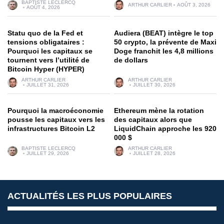
BAPTISTE LECLERCQ
ARTHUR CARLIER
AOÛT 3, 2026
AOÛT 4, 2026
Statu quo de la Fed et
Audiera (BEAT) intègre le top
tensions obligataires :
50 crypto, la prévente de Maxi
Pourquoi les capitaux se
Doge franchit les 4,8 millions
tournent vers l’utilité de
de dollars
Bitcoin Hyper (HYPER)
ARTHUR CARLIER
ARTHUR CARLIER
JUILLET 31, 2026
JUILLET 30, 2026
Pourquoi la macroéconomie
Ethereum mène la rotation
pousse les capitaux vers les
des capitaux alors que
infrastructures Bitcoin L2
LiquidChain approche les 920
000 $
BAPTISTE LECLERCQ
ARTHUR CARLIER
JUILLET 29, 2026
JUILLET 28, 2026
ACTUALITÉS LES PLUS POPULAIRES