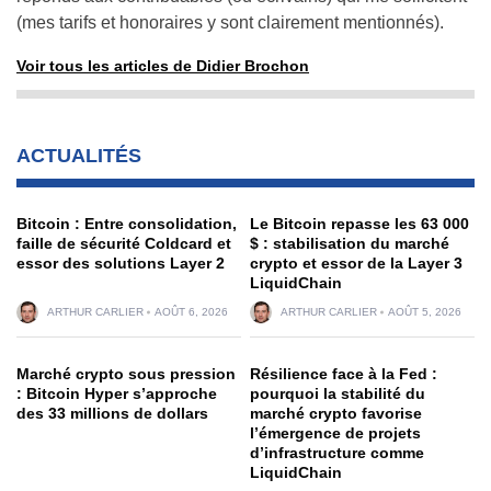
(mes tarifs et honoraires y sont clairement mentionnés).
Voir tous les articles de Didier Brochon
ACTUALITÉS
Bitcoin : Entre consolidation,
Le Bitcoin repasse les 63 000
faille de sécurité Coldcard et
$ : stabilisation du marché
essor des solutions Layer 2
crypto et essor de la Layer 3
LiquidChain
ARTHUR CARLIER
AOÛT 6, 2026
ARTHUR CARLIER
AOÛT 5, 2026
Marché crypto sous pression
Résilience face à la Fed :
: Bitcoin Hyper s’approche
pourquoi la stabilité du
des 33 millions de dollars
marché crypto favorise
l’émergence de projets
d’infrastructure comme
LiquidChain