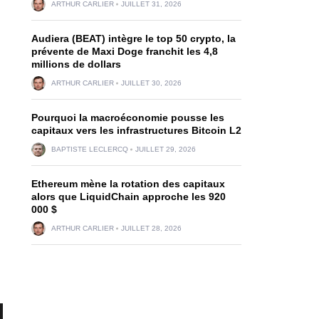
ARTHUR CARLIER
JUILLET 31, 2026
Audiera (BEAT) intègre le top 50 crypto, la
prévente de Maxi Doge franchit les 4,8
millions de dollars
ARTHUR CARLIER
JUILLET 30, 2026
Pourquoi la macroéconomie pousse les
capitaux vers les infrastructures Bitcoin L2
BAPTISTE LECLERCQ
JUILLET 29, 2026
Ethereum mène la rotation des capitaux
alors que LiquidChain approche les 920
000 $
ARTHUR CARLIER
JUILLET 28, 2026