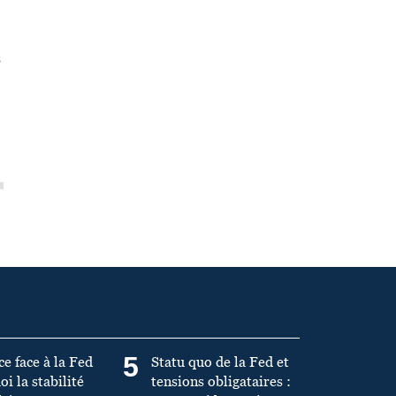
s
5
ce face à la Fed
Statu quo de la Fed et
oi la stabilité
tensions obligataires :