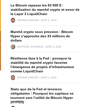
Le Bitcoin repasse les 63 000 $ :
stabilisation du marché crypto et essor de
la Layer 3 LiquidChain
ARTHUR CARLIER
AOÛT 5, 2026
Marché crypto sous pression : Bitcoin
Hyper s’approche des 33 millions de
dollars
BAPTISTE LECLERCQ
AOÛT 4, 2026
Résilience face à la Fed : pourquoi la
stabilité du marché crypto favorise
l’émergence de projets d’infrastructure
comme LiquidChain
ARTHUR CARLIER
AOÛT 3, 2026
Statu quo de la Fed et tensions
obligataires : Pourquoi les capitaux se
tournent vers l’utilité de Bitcoin Hyper
(HYPER)