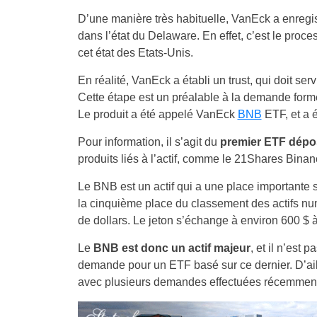
D’une manière très habituelle, VanEck a enregi
dans l’état du Delaware. En effet, c’est le proce
cet état des Etats-Unis.
En réalité, VanEck a établi un trust, qui doit s
Cette étape est un préalable à la demande for
Le produit a été appelé VanEck
BNB
ETF, et a 
Pour information, il s’agit du
premier ETF dépo
produits liés à l’actif, comme le 21Shares Bina
Le BNB est un actif qui a une place importante 
la cinquième place du classement des actifs num
de dollars. Le jeton s’échange à environ 600 $ à 
Le
BNB est donc un actif majeur
, et il n’est
demande pour un ETF basé sur ce dernier. D’aill
avec plusieurs demandes effectuées récemment