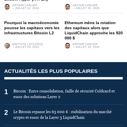
ARTHUR CARLIER
ARTHUR CARLIER
JUILLET 31, 2026
JUILLET 30, 2026
Pourquoi la macroéconomie
Ethereum mène la rotation
pousse les capitaux vers les
des capitaux alors que
infrastructures Bitcoin L2
LiquidChain approche les 920
000 $
BAPTISTE LECLERCQ
ARTHUR CARLIER
JUILLET 29, 2026
JUILLET 28, 2026
ACTUALITÉS LES PLUS POPULAIRES
1
Bitcoin : Entre consolidation, faille de sécurité Coldcard et
essor des solutions Layer 2
2
Le Bitcoin repasse les 63 000 $ : stabilisation du marché
crypto et essor de la Layer 3 LiquidChain