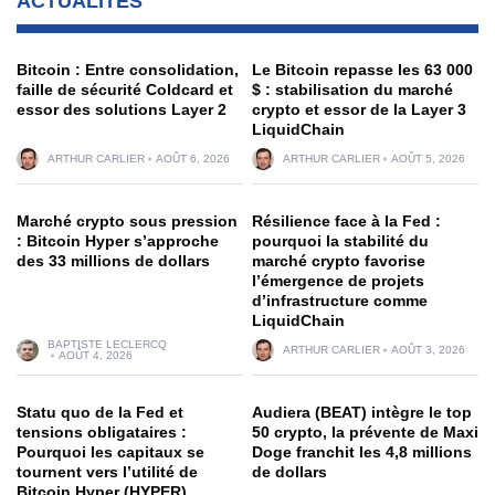
ACTUALITÉS
Bitcoin : Entre consolidation,
Le Bitcoin repasse les 63 000
faille de sécurité Coldcard et
$ : stabilisation du marché
essor des solutions Layer 2
crypto et essor de la Layer 3
LiquidChain
ARTHUR CARLIER
AOÛT 6, 2026
ARTHUR CARLIER
AOÛT 5, 2026
Marché crypto sous pression
Résilience face à la Fed :
: Bitcoin Hyper s’approche
pourquoi la stabilité du
des 33 millions de dollars
marché crypto favorise
l’émergence de projets
d’infrastructure comme
LiquidChain
BAPTISTE LECLERCQ
ARTHUR CARLIER
AOÛT 3, 2026
AOÛT 4, 2026
Statu quo de la Fed et
Audiera (BEAT) intègre le top
tensions obligataires :
50 crypto, la prévente de Maxi
Pourquoi les capitaux se
Doge franchit les 4,8 millions
tournent vers l’utilité de
de dollars
Bitcoin Hyper (HYPER)