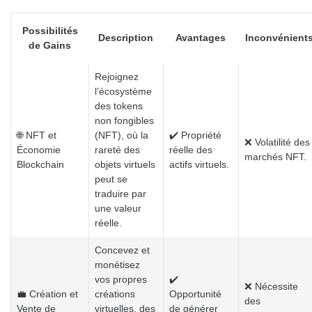
Possibilités
Description
Avantages
Inconvénient
de Gains
Rejoignez
l’écosystème
des tokens
non fongibles
🌐 NFT et
(NFT), où la
✔️ Propriété
❌ Volatilité des
Économie
rareté des
réelle des
marchés NFT.
Blockchain
objets virtuels
actifs virtuels.
peut se
traduire par
une valeur
réelle.
Concevez et
monétisez
vos propres
✔️
❌ Nécessite
💼 Création et
créations
Opportunité
des
Vente de
virtuelles, des
de générer