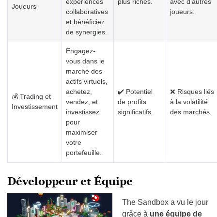
expériences
plus riches.
avec d’autres
Joueurs
collaboratives
joueurs.
et bénéficiez
de synergies.
Engagez-
vous dans le
marché des
actifs virtuels,
achetez,
✔️ Potentiel
❌ Risques liés
💰 Trading et
vendez, et
de profits
à la volatilité
Investissement
investissez
significatifs.
des marchés.
pour
maximiser
votre
portefeuille.
Développeur et Équipe
The Sandbox a vu le jour
grâce à
une équipe de