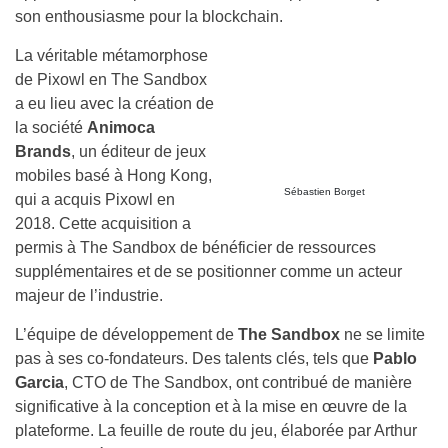
son enthousiasme pour la blockchain.
La véritable métamorphose
Sébastien Borget
de Pixowl en The Sandbox
a eu lieu avec la création de la société
Animoca Brands
,
un éditeur de jeux mobiles basé à Hong Kong, qui a acquis
Pixowl en 2018. Cette acquisition a permis à The Sandbox
de bénéficier de ressources supplémentaires et de se
positionner comme un acteur majeur de l’industrie.
L’équipe de développement de
The Sandbox
ne se limite
pas à ses co-fondateurs. Des talents clés, tels que
Pablo
Garcia
, CTO de The Sandbox, ont contribué de manière
significative à la conception et à la mise en œuvre de la
plateforme. La feuille de route du jeu, élaborée par Arthur
Madrid et Sébastien Borget, indique clairement
l’engagement continu envers l’innovation et l’amélioration
constante de l’expérience utilisateur.
En 2020, The Sandbox a lancé son token natif,
SAND
,