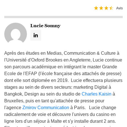
Après des études en Medias, Communication & Culture à
l'Université d'Oxford Brookes en Angleterre, Lucie continue
son parcours académique en intégrant le master Grande
Ecole de l'EFAP (l'école française des attachés de presse)
dont elle sort diplomée en 2019. Lucie effectuera plusieurs
stages au sein de divers secteurs: marketing Digital à
Bangkok, Design au sein du studio de
Charles Kaisin
à
Bruxelles, puis en tant qu'attachée de presse pour
l'agence
Zmirov Communication
à Paris. Lucie change
radicalement de voie et découvre l'univers du casino en
ligne lors d'un séjour à Malte et s'y installe durant 2 ans.
Elle y travaillera en tant que rédactrice dans un premier
temps, puis deviendra manager du département
francophone de la compagnie Blue Window Ltd. en 2022.
Elle est aujourd'hui installée au Canada, à Montréal, et est