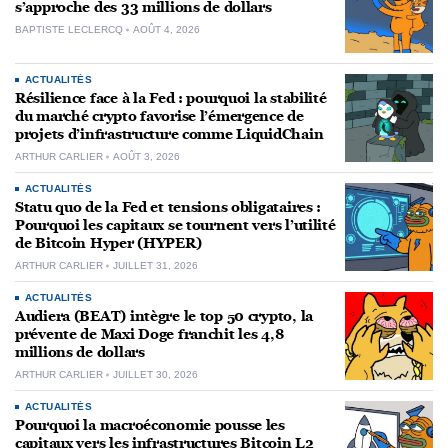
s’approche des 33 millions de dollars
BAPTISTE LECLERCQ
AOÛT 4, 2026
ACTUALITÉS
Résilience face à la Fed : pourquoi la stabilité
du marché crypto favorise l’émergence de
projets d’infrastructure comme LiquidChain
ARTHUR CARLIER
AOÛT 3, 2026
ACTUALITÉS
Statu quo de la Fed et tensions obligataires :
Pourquoi les capitaux se tournent vers l’utilité
de Bitcoin Hyper (HYPER)
ARTHUR CARLIER
JUILLET 31, 2026
ACTUALITÉS
Audiera (BEAT) intègre le top 50 crypto, la
prévente de Maxi Doge franchit les 4,8
millions de dollars
ARTHUR CARLIER
JUILLET 30, 2026
ACTUALITÉS
Pourquoi la macroéconomie pousse les
capitaux vers les infrastructures Bitcoin L2