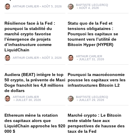
BAPTISTE LECLERCQ
ARTHUR CARLIER
AOÛT 5, 2026
AOÛT 4, 2026
Résilience face à la Fed :
Statu quo de la Fed et
pourquoi la stabilité du
tensions obligataires :
marché crypto favorise
Pourquoi les capitaux se
l’émergence de projets
tournent vers l’utilité de
d’infrastructure comme
Bitcoin Hyper (HYPER)
LiquidChain
ARTHUR CARLIER
ARTHUR CARLIER
AOÛT 3, 2026
JUILLET 31, 2026
Audiera (BEAT) intègre le top
Pourquoi la macroéconomie
50 crypto, la prévente de Maxi
pousse les capitaux vers les
Doge franchit les 4,8 millions
infrastructures Bitcoin L2
de dollars
ARTHUR CARLIER
BAPTISTE LECLERCQ
JUILLET 30, 2026
JUILLET 29, 2026
Ethereum mène la rotation
Marché crypto : Le Bitcoin
des capitaux alors que
reste stable face aux
LiquidChain approche les 920
perspectives de hausse des
000 $
taux de la Fed