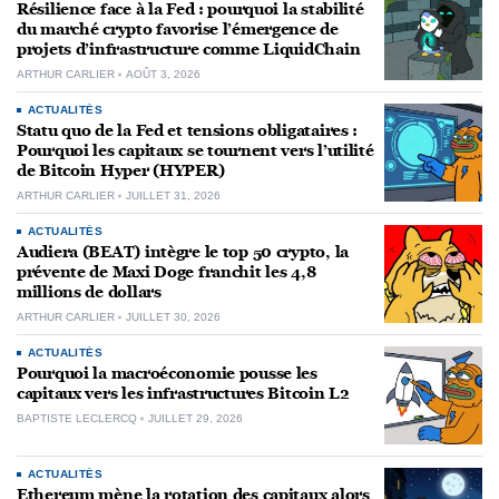
Résilience face à la Fed : pourquoi la stabilité
du marché crypto favorise l’émergence de
projets d’infrastructure comme LiquidChain
ARTHUR CARLIER
AOÛT 3, 2026
ACTUALITÉS
Statu quo de la Fed et tensions obligataires :
Pourquoi les capitaux se tournent vers l’utilité
de Bitcoin Hyper (HYPER)
ARTHUR CARLIER
JUILLET 31, 2026
ACTUALITÉS
Audiera (BEAT) intègre le top 50 crypto, la
prévente de Maxi Doge franchit les 4,8
millions de dollars
ARTHUR CARLIER
JUILLET 30, 2026
ACTUALITÉS
Pourquoi la macroéconomie pousse les
capitaux vers les infrastructures Bitcoin L2
BAPTISTE LECLERCQ
JUILLET 29, 2026
ACTUALITÉS
Ethereum mène la rotation des capitaux alors