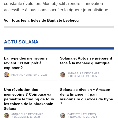
constante évolution. Mon objectif : rendre l’innovation
accessible à tous, sans sacrifier la rigueur journalistique.
Voir tous les articles de Baptiste Leclercq
ACTU SOLANA
La hype des memecoins
Solana et Aptos se préparent
revient : PUMP prêt à
face à la menace quantique
exploser ?
ANNABELLE DESCAMPS
RICHARD
JANVIER 7, 2026
DÉCEMBRE 19, 2025
Une révolution des
Solana se rêve en « Amazon
memecoins ? Coinbase va
de la finance » : pari
permettre le trading de tous
visionnaire ou excès de hype
les tokens de la blockchain
?
Solana
ANNABELLE DESCAMPS
BAPTISTE LECLERCQ
DÉCEMBRE 11, 2025
NOVEMBRE 28, 2025