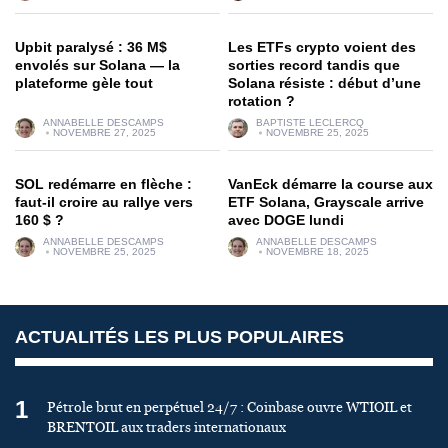
Upbit paralysé : 36 M$
Les ETFs crypto voient des
envolés sur Solana — la
sorties record tandis que
plateforme gèle tout
Solana résiste : début d’une
rotation ?
ANNABELLE DESCAMPS
BAPTISTE LECLERCQ
NOVEMBRE 27, 2025
NOVEMBRE 25, 2025
SOL redémarre en flèche :
VanEck démarre la course aux
faut-il croire au rallye vers
ETF Solana, Grayscale arrive
160 $ ?
avec DOGE lundi
ANNABELLE DESCAMPS
ANNABELLE DESCAMPS
NOVEMBRE 25, 2025
NOVEMBRE 18, 2025
ACTUALITÉS LES PLUS POPULAIRES
1
Pétrole brut en perpétuel 24/7 : Coinbase ouvre WTIOIL et
BRENTOIL aux traders internationaux