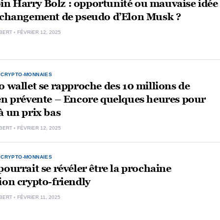
n Harry Bolz : opportunité ou mauvaise idée
e changement de pseudo d’Elon Musk ?
BERT
FÉVRIER 12, 2025
,
CRYPTO-MONNAIES
o wallet se rapproche des 10 millions de
en prévente – Encore quelques heures pour
à un prix bas
BERT
FÉVRIER 12, 2025
,
CRYPTO-MONNAIES
pourrait se révéler être la prochaine
ion crypto-friendly
BERT
FÉVRIER 11, 2025