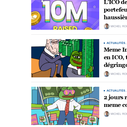
L’ICO d
portefeu
haussiè
MICHEL RO
ACTUALITÉS
Meme Ind
en ICO, 
dégring
MICHEL RO
ACTUALITÉS
2 jours 
meme coi
MICHEL RO