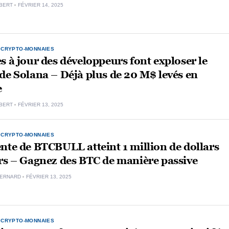
BERT
FÉVRIER 14, 2025
,
CRYPTO-MONNAIES
s à jour des développeurs font exploser le
de Solana – Déjà plus de 20 M$ levés en
e
BERT
FÉVRIER 13, 2025
,
CRYPTO-MONNAIES
nte de BTCBULL atteint 1 million de dollars
rs – Gagnez des BTC de manière passive
BERNARD
FÉVRIER 13, 2025
,
CRYPTO-MONNAIES