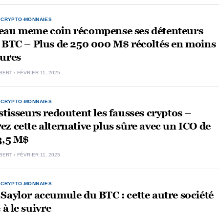
,
CRYPTO-MONNAIES
eau meme coin récompense ses détenteurs
 BTC – Plus de 250 000 M$ récoltés en moins
eures
BERT
FÉVRIER 11, 2025
,
CRYPTO-MONNAIES
stisseurs redoutent les fausses cryptos –
z cette alternative plus sûre avec un ICO de
3,5 M$
BERT
FÉVRIER 11, 2025
,
CRYPTO-MONNAIES
Saylor accumule du BTC : cette autre société
 à le suivre