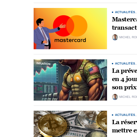
ACTUALITÉS
Masterc
transact
MICHEL RO
ACTUALITÉS
La prév
en 4 jou
son prix
MICHEL RO
ACTUALITÉS
La réser
mettre e