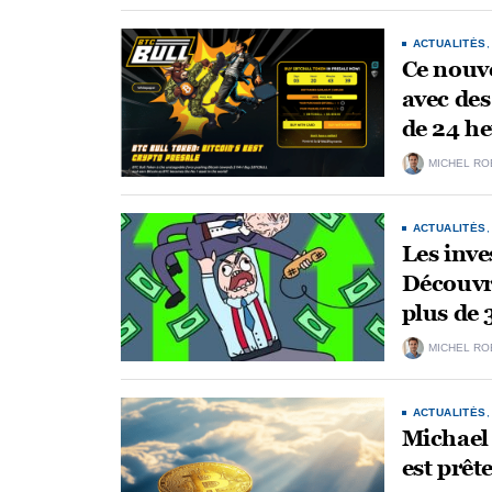
ACTUALITÉS
Ce nouv
avec des
de 24 h
MICHEL RO
ACTUALITÉS
Les inve
Découvre
plus de 
MICHEL RO
ACTUALITÉS
Michael 
est prête