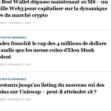
e Best Wallet dépasse maintenant 10 M$ – un
ille Web3 pour capitaliser sur la dynamique
re du marché crypto
BERT
FÉVRIER 17, 2025
,
CRYPTO-MONNAIES
ex franchit le cap des 4 millions de dollars
tandis que les meme coins d’Elon Musk
olent
BERT
FÉVRIER 15, 2025
,
CRYPTO-MONNAIES
restants jusqu’au listing du nouveau roi des
ns sur Uniswap – peut-il atteindre 1$ ?
BERT
FÉVRIER 15, 2025