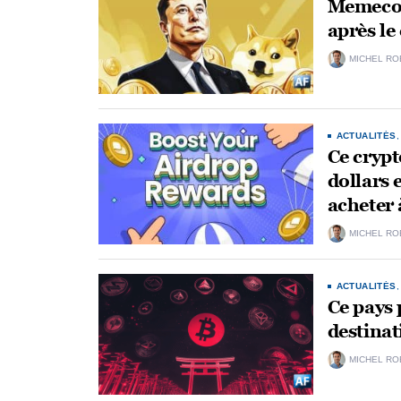
Memecoi
après l
MICHEL RO
ACTUALITÉS
Ce crypt
dollars 
acheter 
MICHEL RO
ACTUALITÉS
Ce pays 
destinat
MICHEL RO