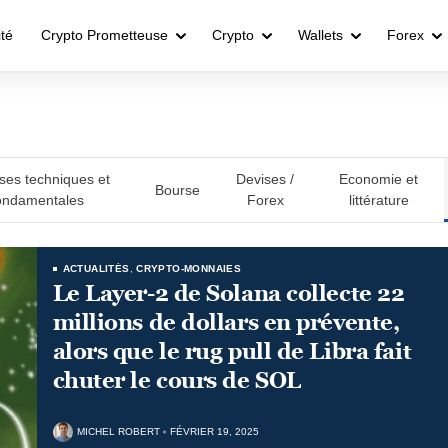
ité
Crypto Prometteuse
Crypto
Wallets
Forex
ses techniques et
Devises /
Economie et
Bourse
ondamentales
Forex
littérature
ACTUALITÉS
,
CRYPTO-MONNAIES
Le Layer-2 de Solana collecte 22
millions de dollars en prévente,
alors que le rug pull de Libra fait
chuter le cours de SOL
MICHEL ROBERT
FÉVRIER 19, 2025