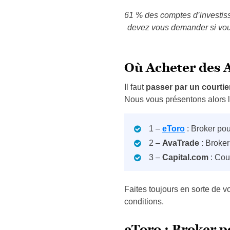
61 % des comptes d’investiss
devez vous demander si vous
Où Acheter des A
Il faut
passer par un courtie
Nous vous présentons alors le
1 –
eToro
: Broker po
2 –
AvaTrade
: Broke
3 –
Capital.com
: Cou
Faites toujours en sorte de v
conditions.
eToro : Broker 