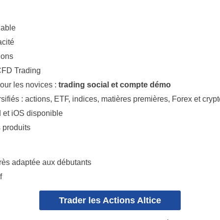
iable
acité
ions
 CFD Trading
our les novices :
trading social et compte démo
rsifiés : actions, ETF, indices, matières premières, Forex et cry
 et iOS disponible
 produits
très adaptée aux débutants
f
Trader les Actions Altice