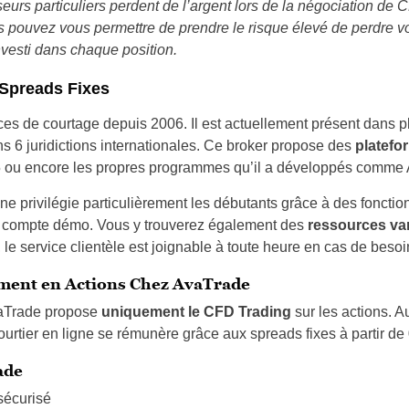
eurs particuliers perdent de l’argent lors de la négociation de 
pouvez vous permettre de prendre le risque élevé de perdre vo
nvesti dans chaque position.
 Spreads Fixes
es de courtage depuis 2006. Il est actuellement présent dans pl
s 6 juridictions internationales. Ce broker propose des
platefo
5 ou encore les propres programmes qu’il a développés comm
igne privilégie particulièrement les débutants grâce à des fonctio
le compte démo. Vous y trouverez également des
ressources va
 le service clientèle est joignable à toute heure en cas de besoi
ement en Actions Chez AvaTrade
vaTrade propose
uniquement le CFD Trading
sur les actions. A
ourtier en ligne se rémunère grâce aux spreads fixes à partir de
ade
 sécurisé