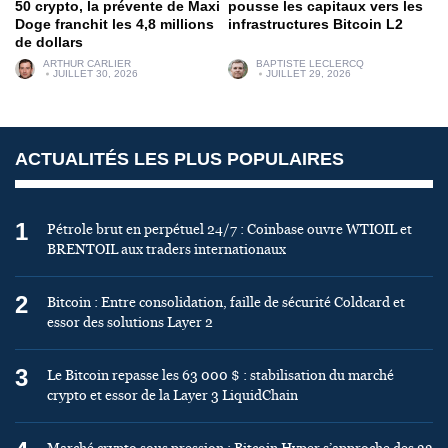
50 crypto, la prévente de Maxi
pousse les capitaux vers les
Doge franchit les 4,8 millions
infrastructures Bitcoin L2
de dollars
ARTHUR CARLIER
BAPTISTE LECLERCQ
JUILLET 30, 2026
JUILLET 29, 2026
ACTUALITÉS LES PLUS POPULAIRES
1
Pétrole brut en perpétuel 24/7 : Coinbase ouvre WTIOIL et
BRENTOIL aux traders internationaux
2
Bitcoin : Entre consolidation, faille de sécurité Coldcard et
essor des solutions Layer 2
3
Le Bitcoin repasse les 63 000 $ : stabilisation du marché
crypto et essor de la Layer 3 LiquidChain