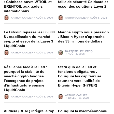
: Coinbase ouvre WTIOIL et
faille de sécurité Coldcard et
BRENTOIL aux traders
essor des solutions Layer 2
internationaux
ARTHUR CARLIER
AOÛT 7, 2026
ARTHUR CARLIER
AOÛT 6, 2026
Le Bitcoin repasse les 63 000
Marché crypto sous pression
$ : stabilisation du marché
: Bitcoin Hyper s’approche
crypto et essor de la Layer 3
des 33 millions de dollars
LiquidChain
BAPTISTE LECLERCQ
ARTHUR CARLIER
AOÛT 5, 2026
AOÛT 4, 2026
Résilience face à la Fed :
Statu quo de la Fed et
pourquoi la stabilité du
tensions obligataires :
marché crypto favorise
Pourquoi les capitaux se
l’émergence de projets
tournent vers l’utilité de
d’infrastructure comme
Bitcoin Hyper (HYPER)
LiquidChain
ARTHUR CARLIER
ARTHUR CARLIER
AOÛT 3, 2026
JUILLET 31, 2026
Audiera (BEAT) intègre le top
Pourquoi la macroéconomie