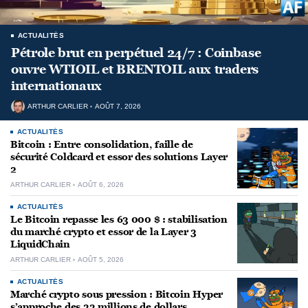
ACTUALITÉS
Pétrole brut en perpétuel 24/7 : Coinbase
ouvre WTIOIL et BRENTOIL aux traders
internationaux
ARTHUR CARLIER
AOÛT 7, 2026
ACTUALITÉS
Bitcoin : Entre consolidation, faille de
sécurité Coldcard et essor des solutions Layer
2
ARTHUR CARLIER
AOÛT 6, 2026
ACTUALITÉS
Le Bitcoin repasse les 63 000 $ : stabilisation
du marché crypto et essor de la Layer 3
LiquidChain
ARTHUR CARLIER
AOÛT 5, 2026
ACTUALITÉS
Marché crypto sous pression : Bitcoin Hyper
s’approche des 33 millions de dollars