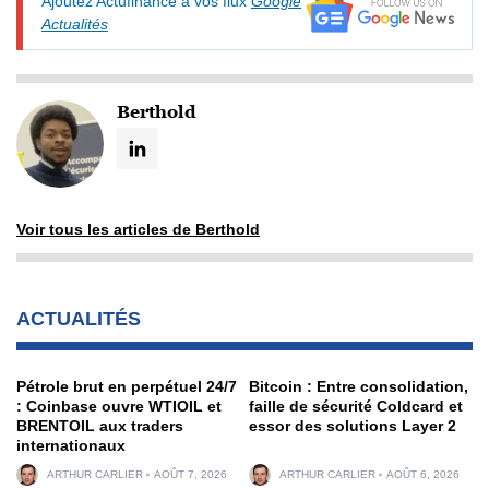
Ajoutez Actufinance à vos flux
Google
Actualités
Berthold
Voir tous les articles de Berthold
ACTUALITÉS
Pétrole brut en perpétuel 24/7
Bitcoin : Entre consolidation,
: Coinbase ouvre WTIOIL et
faille de sécurité Coldcard et
BRENTOIL aux traders
essor des solutions Layer 2
internationaux
ARTHUR CARLIER
AOÛT 7, 2026
ARTHUR CARLIER
AOÛT 6, 2026