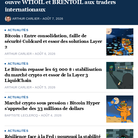
ouvre WTIOIL et BRENTOIL aux traders
internationaux
ARTHUR CARLIER
AOÛT 7, 2026
ACTUALITÉS
Bitcoin : Entre consolidation, faille de
sécurité Coldcard et essor des solutions Layer
2
ARTHUR CARLIER
AOÛT 6, 2026
ACTUALITÉS
Le Bitcoin repasse les 63 000 $ : stabilisation
du marché crypto et essor de la Layer 3
LiquidChain
ARTHUR CARLIER
AOÛT 5, 2026
ACTUALITÉS
Marché crypto sous pression : Bitcoin Hyper
s’approche des 33 millions de dollars
BAPTISTE LECLERCQ
AOÛT 4, 2026
ACTUALITÉS
Résilience face à la Fed : pourquoi la stabilité