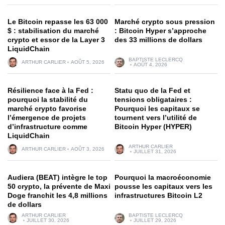
Le Bitcoin repasse les 63 000
Marché crypto sous pression
$ : stabilisation du marché
: Bitcoin Hyper s’approche
crypto et essor de la Layer 3
des 33 millions de dollars
LiquidChain
BAPTISTE LECLERCQ
ARTHUR CARLIER
AOÛT 5, 2026
AOÛT 4, 2026
Résilience face à la Fed :
Statu quo de la Fed et
pourquoi la stabilité du
tensions obligataires :
marché crypto favorise
Pourquoi les capitaux se
l’émergence de projets
tournent vers l’utilité de
d’infrastructure comme
Bitcoin Hyper (HYPER)
LiquidChain
ARTHUR CARLIER
ARTHUR CARLIER
AOÛT 3, 2026
JUILLET 31, 2026
Audiera (BEAT) intègre le top
Pourquoi la macroéconomie
50 crypto, la prévente de Maxi
pousse les capitaux vers les
Doge franchit les 4,8 millions
infrastructures Bitcoin L2
de dollars
ARTHUR CARLIER
BAPTISTE LECLERCQ
JUILLET 30, 2026
JUILLET 29, 2026