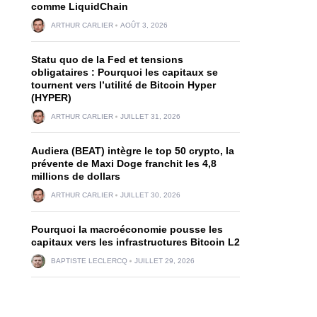
comme LiquidChain
ARTHUR CARLIER
AOÛT 3, 2026
Statu quo de la Fed et tensions
obligataires : Pourquoi les capitaux se
tournent vers l’utilité de Bitcoin Hyper
(HYPER)
ARTHUR CARLIER
JUILLET 31, 2026
Audiera (BEAT) intègre le top 50 crypto, la
prévente de Maxi Doge franchit les 4,8
millions de dollars
ARTHUR CARLIER
JUILLET 30, 2026
Pourquoi la macroéconomie pousse les
capitaux vers les infrastructures Bitcoin L2
BAPTISTE LECLERCQ
JUILLET 29, 2026