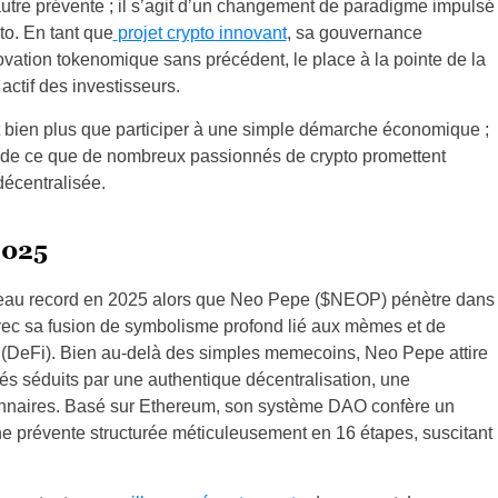
re prévente ; il s’agit d’un changement de paradigme impulsé
to. En tant que
projet crypto innovant
, sa gouvernance
vation tokenomique sans précédent, le place à la pointe de la
actif des investisseurs.
 bien plus que participer à une simple démarche économique ;
 de ce que de nombreux passionnés de crypto promettent
décentralisée.
2025
iveau record en 2025 alors que Neo Pepe ($NEOP) pénètre dans
avec sa fusion de symbolisme profond lié aux mèmes et de
e (DeFi). Bien au-delà des simples memecoins, Neo Pepe attire
és séduits par une authentique décentralisation, une
onnaires. Basé sur Ethereum, son système DAO confère un
e prévente structurée méticuleusement en 16 étapes, suscitant