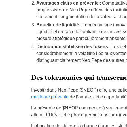
Avantages clairs en prévente
: Comparative
progressives de Neo Pepe offrent des incitat
clairement l’augmentation de la valeur à cha
Bouclier de liquidité
: Le mécanisme innovan
liquidité et renforce la confiance des investi
mesure stratégique particulièrement absent
Distribution stabilisée des tokens
: Les déb
considérablement la volatilité liée aux vente
distinguant clairement Neo Pepe des autres pr
Des tokenomics qui transcend
Investir dans Neo Pepe ($NEOP) offre une opt
meilleure prévente
de l’année, cette opportunit
La prévente de $NEOP commence à seulement 0,05
atteint 0,16 $. Cette phase permet ainsi aux inv
L’allocation des tokens à chaque étape est strict