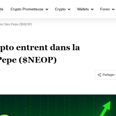
ité
Crypto Prometteuse
Crypto
Wallets
Forex
 Avec Neo Pepe ($NEOP)
ypto entrent dans la
Pepe ($NEOP)
Partager