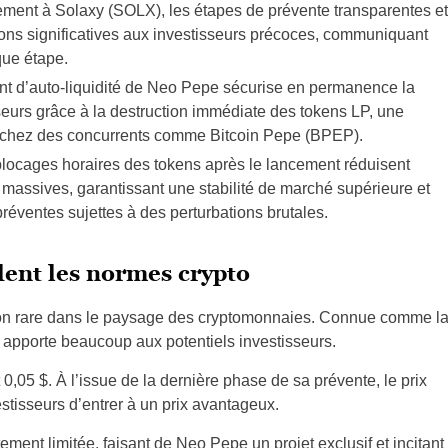
ment à Solaxy (SOLX), les étapes de prévente transparentes et
ions significatives aux investisseurs précoces, communiquant
que étape.
t d’auto-liquidité de Neo Pepe sécurise en permanence la
sseurs grâce à la destruction immédiate des tokens LP, une
e chez des concurrents comme Bitcoin Pepe (BPEP).
locages horaires des tokens après le lancement réduisent
s massives, garantissant une stabilité de marché supérieure et
éventes sujettes à des perturbations brutales.
ent les normes crypto
ion rare dans le paysage des cryptomonnaies. Connue comme l
é apporte beaucoup aux potentiels investisseurs.
 $. À l’issue de la dernière phase de sa prévente, le prix
estisseurs d’entrer à un prix avantageux.
ement limitée, faisant de Neo Pepe un projet exclusif et incitant