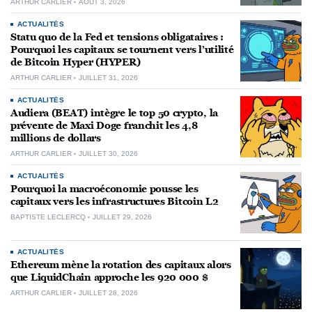
ARTHUR CARLIER
AOÛT 3, 2026
ACTUALITÉS
Statu quo de la Fed et tensions obligataires :
Pourquoi les capitaux se tournent vers l’utilité
de Bitcoin Hyper (HYPER)
ARTHUR CARLIER
JUILLET 31, 2026
ACTUALITÉS
Audiera (BEAT) intègre le top 50 crypto, la
prévente de Maxi Doge franchit les 4,8
millions de dollars
ARTHUR CARLIER
JUILLET 30, 2026
ACTUALITÉS
Pourquoi la macroéconomie pousse les
capitaux vers les infrastructures Bitcoin L2
BAPTISTE LECLERCQ
JUILLET 29, 2026
ACTUALITÉS
Ethereum mène la rotation des capitaux alors
que LiquidChain approche les 920 000 $
ARTHUR CARLIER
JUILLET 28, 2026