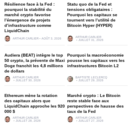
Résilience face à la Fed :
Statu quo de la Fed et
pourquoi la stabilité du
tensions obligataires :
marché crypto favorise
Pourquoi les capitaux se
l’émergence de projets
tournent vers l’utilité de
d’infrastructure comme
Bitcoin Hyper (HYPER)
LiquidChain
ARTHUR CARLIER
ARTHUR CARLIER
AOÛT 3, 2026
JUILLET 31, 2026
Audiera (BEAT) intègre le top
Pourquoi la macroéconomie
50 crypto, la prévente de Maxi
pousse les capitaux vers les
Doge franchit les 4,8 millions
infrastructures Bitcoin L2
de dollars
ARTHUR CARLIER
BAPTISTE LECLERCQ
JUILLET 30, 2026
JUILLET 29, 2026
Ethereum mène la rotation
Marché crypto : Le Bitcoin
des capitaux alors que
reste stable face aux
LiquidChain approche les 920
perspectives de hausse des
000 $
taux de la Fed
ARTHUR CARLIER
ARTHUR CARLIER
JUILLET 28, 2026
JUILLET 27, 2026