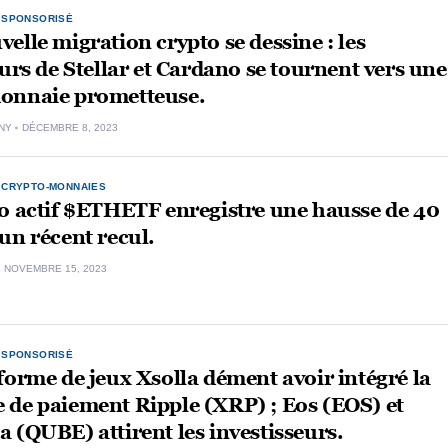
,
SPONSORISÉ
elle migration crypto se dessine : les
eurs de Stellar et Cardano se tournent vers une
onnaie prometteuse.
NY
DÉCEMBRE 8, 2023
,
CRYPTO-MONNAIES
o actif $ETHETF enregistre une hausse de 40
un récent recul.
NOVEMBRE 15, 2023
,
SPONSORISÉ
forme de jeux Xsolla dément avoir intégré la
 de paiement Ripple (XRP) ; Eos (EOS) et
 (QUBE) attirent les investisseurs.