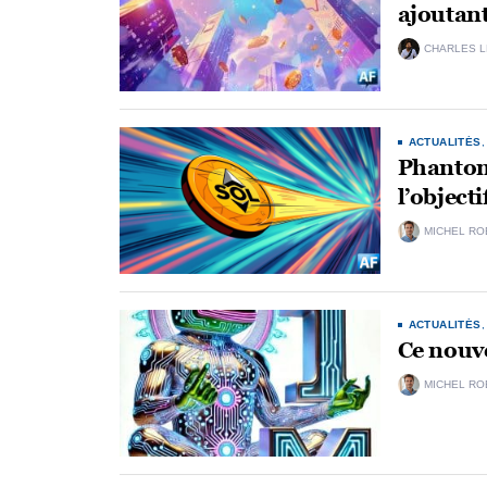
ajoutant
CHARLES 
ACTUALITÉS
Phantom 
l’objecti
MICHEL RO
ACTUALITÉS
Ce nouve
MICHEL RO