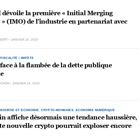
évoile la première « Initial Merging
 » (IMO) de l’industrie en partenariat avec
BERT
JANVIER 16, 2025
,
FISCALITÉ / IMPÔTS
ace à la flambée de la dette publique
e
OCHON
JANVIER 16, 2025
,
BOURSE ET ÉCONOMIE
,
CRYPTO-MONNAIES
,
ECONOMIE NUMÉRIQUE
in affiche désormais une tendance haussière,
te nouvelle crypto pourrait exploser encore