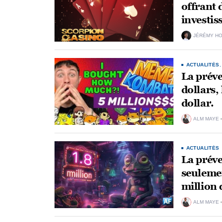
offrant 
investis
JÉRÉMY H
ACTUALITÉS
La préve
dollars,
dollar.
ALM MAYE
ACTUALITÉS
La préve
seulemen
million 
ALM MAYE