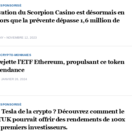
,
SPONSORISÉ
vation du Scorpion Casino est désormais en
lors que la prévente dépasse 1,6 million de
NY
NOVEMBRE 12, 2023
,
CRYPTO-MONNAIES
ejette l’ETF Ethereum, propulsant ce token
tendance
JANVIER 26, 2024
,
SPONSORISÉ
a Tesla de la crypto ? Découvrez comment le
TUK pourrait offrir des rendements de 100x
 premiers investisseurs.