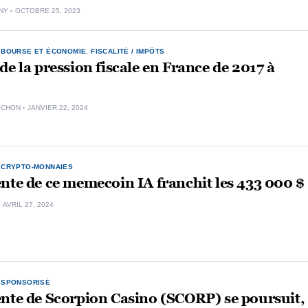
NY
OCTOBRE 25, 2023
,
BOURSE ET ÉCONOMIE
,
FISCALITÉ / IMPÔTS
de la pression fiscale en France de 2017 à
OCHON
JANVIER 22, 2024
,
CRYPTO-MONNAIES
nte de ce memecoin IA franchit les 433 000 $
AVRIL 27, 2024
,
SPONSORISÉ
nte de Scorpion Casino (SCORP) se poursuit,