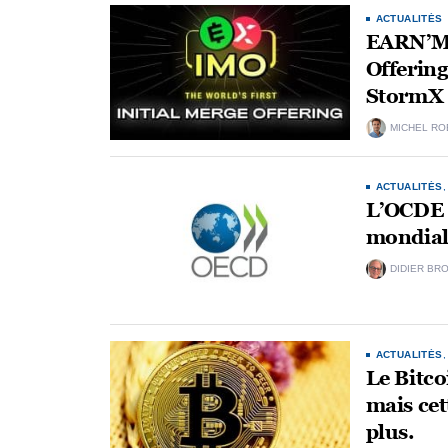
ACTUALITÉS
EARN’M d
Offering
StormX
MICHEL RO
ACTUALITÉS
L’OCDE f
mondial
DIDIER BR
ACTUALITÉS
Le Bitco
mais cet
plus.