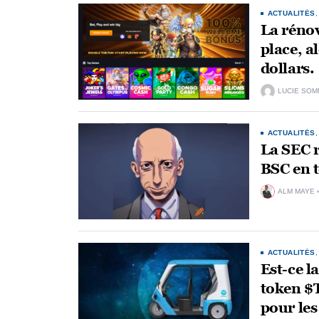
ACTUALITÉS
La réno
place, a
dollars.
LUCIE SOM
ACTUALITÉS
La SEC r
BSC en 
ALM MAYE
ACTUALITÉS
Est-ce l
token $
pour les