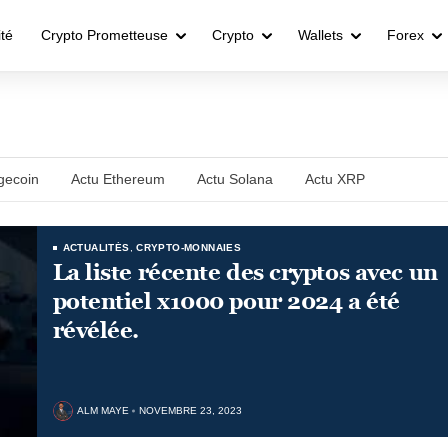
ité
Crypto Prometteuse
Crypto
Wallets
Forex
gecoin
Actu Ethereum
Actu Solana
Actu XRP
ACTUALITÉS
,
CRYPTO-MONNAIES
La liste récente des cryptos avec un
potentiel x1000 pour 2024 a été
révélée.
ALM MAYE
NOVEMBRE 23, 2023