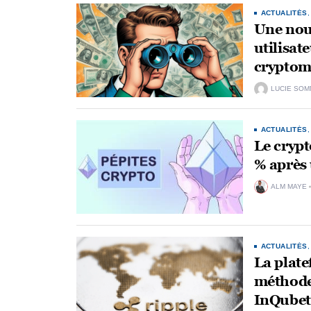
ACTUALITÉS
Une nouv
utilisat
cryptom
LUCIE SOM
ACTUALITÉS
Le crypt
% après 
ALM MAYE
ACTUALITÉS
La plate
méthode
InQubeta