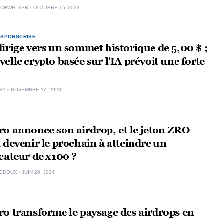
OCHWELKER
OCTOBRE 15, 2023
,
SPONSORISÉ
irige vers un sommet historique de 5,00 $ ;
elle crypto basée sur l’IA prévoit une forte
NY
NOVEMBRE 17, 2023
o annonce son airdrop, et le jeton ZRO
 devenir le prochain à atteindre un
cateur de x100 ?
LEDOUX
JUIN 20, 2024
o transforme le paysage des airdrops en