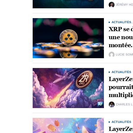
JÉRÉMY H
ACTUALITÉS
XRP se d
une nouv
montée.
LUCIE SOM
ACTUALITÉS
LayerZer
pourrait
multipli
CHARLES 
ACTUALITÉS
LayerZer