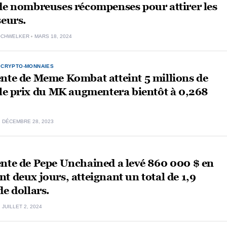
de nombreuses récompenses pour attirer les
seurs.
OCHWELKER
MARS 18, 2024
,
CRYPTO-MONNAIES
nte de Meme Kombat atteint 5 millions de
 le prix du MK augmentera bientôt à 0,268
DÉCEMBRE 28, 2023
nte de Pepe Unchained a levé 860 000 $ en
t deux jours, atteignant un total de 1,9
de dollars.
JUILLET 2, 2024