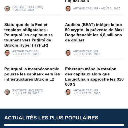
LiquidChain
BAPTISTE LECLERCQ
ARTHUR CARLIER
AOÛT 3, 2026
AOÛT 4, 2026
Statu quo de la Fed et
Audiera (BEAT) intègre le top
tensions obligataires :
50 crypto, la prévente de Maxi
Pourquoi les capitaux se
Doge franchit les 4,8 millions
tournent vers l’utilité de
de dollars
Bitcoin Hyper (HYPER)
ARTHUR CARLIER
ARTHUR CARLIER
JUILLET 31, 2026
JUILLET 30, 2026
Pourquoi la macroéconomie
Ethereum mène la rotation
pousse les capitaux vers les
des capitaux alors que
infrastructures Bitcoin L2
LiquidChain approche les 920
000 $
BAPTISTE LECLERCQ
ARTHUR CARLIER
JUILLET 29, 2026
JUILLET 28, 2026
ACTUALITÉS LES PLUS POPULAIRES