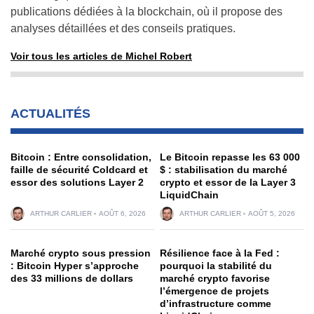
publications dédiées à la blockchain, où il propose des
analyses détaillées et des conseils pratiques.
Voir tous les articles de Michel Robert
ACTUALITÉS
Bitcoin : Entre consolidation,
Le Bitcoin repasse les 63 000
faille de sécurité Coldcard et
$ : stabilisation du marché
essor des solutions Layer 2
crypto et essor de la Layer 3
LiquidChain
ARTHUR CARLIER
AOÛT 6, 2026
ARTHUR CARLIER
AOÛT 5, 2026
Marché crypto sous pression
Résilience face à la Fed :
: Bitcoin Hyper s’approche
pourquoi la stabilité du
des 33 millions de dollars
marché crypto favorise
l’émergence de projets
d’infrastructure comme