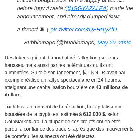
Insiders bought 20% of the supply at launch,
before Iggy Azaela (
@IGGYAZALEA
) made the
announcement, and already dumped $2M.
A thread 🧵 ↓
pic.twitter.com/tQFHt1yZfO
— Bubblemaps (@bubblemaps)
May 29, 2024
Des tokens qui ont d’abord attiré l’attention par leurs
hausses, mais aussi par les polémiques qu’ils ont
alimentées. Suite à son lancement, $JENNER avait par
exemple réalisé un rallye spectaculaire en 24 heures,
atteignant une capitalisation boursière de
43 millions de
dollars
.
Toutefois, au moment de la rédaction, la capitalisation
boursière de la crypto est estimée à
612 000 $,
selon
CoinMarketCap. La plupart de ces projets ont en effet
perdu la confiance des traders, après que des mouvements
de portefeuilles suspects ont été détectés.