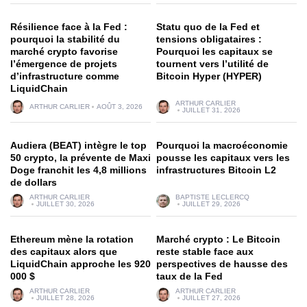
Résilience face à la Fed :
Statu quo de la Fed et
pourquoi la stabilité du
tensions obligataires :
marché crypto favorise
Pourquoi les capitaux se
l’émergence de projets
tournent vers l’utilité de
d’infrastructure comme
Bitcoin Hyper (HYPER)
LiquidChain
ARTHUR CARLIER
ARTHUR CARLIER
AOÛT 3, 2026
JUILLET 31, 2026
Audiera (BEAT) intègre le top
Pourquoi la macroéconomie
50 crypto, la prévente de Maxi
pousse les capitaux vers les
Doge franchit les 4,8 millions
infrastructures Bitcoin L2
de dollars
ARTHUR CARLIER
BAPTISTE LECLERCQ
JUILLET 30, 2026
JUILLET 29, 2026
Ethereum mène la rotation
Marché crypto : Le Bitcoin
des capitaux alors que
reste stable face aux
LiquidChain approche les 920
perspectives de hausse des
000 $
taux de la Fed
ARTHUR CARLIER
ARTHUR CARLIER
JUILLET 28, 2026
JUILLET 27, 2026