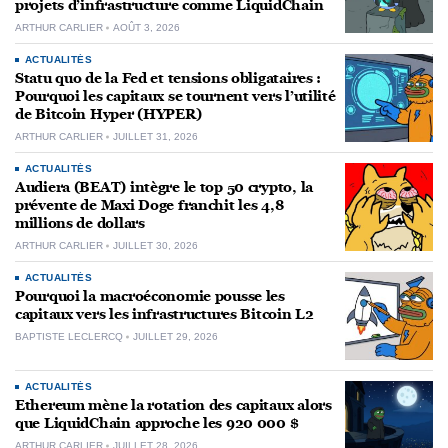
projets d’infrastructure comme LiquidChain
ARTHUR CARLIER
AOÛT 3, 2026
ACTUALITÉS
Statu quo de la Fed et tensions obligataires :
Pourquoi les capitaux se tournent vers l’utilité
de Bitcoin Hyper (HYPER)
ARTHUR CARLIER
JUILLET 31, 2026
ACTUALITÉS
Audiera (BEAT) intègre le top 50 crypto, la
prévente de Maxi Doge franchit les 4,8
millions de dollars
ARTHUR CARLIER
JUILLET 30, 2026
ACTUALITÉS
Pourquoi la macroéconomie pousse les
capitaux vers les infrastructures Bitcoin L2
BAPTISTE LECLERCQ
JUILLET 29, 2026
ACTUALITÉS
Ethereum mène la rotation des capitaux alors
que LiquidChain approche les 920 000 $
ARTHUR CARLIER
JUILLET 28, 2026