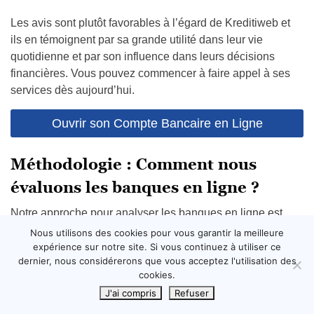
Les avis sont plutôt favorables à l’égard de Kreditiweb et
ils en témoignent par sa grande utilité dans leur vie
quotidienne et par son influence dans leurs décisions
financières. Vous pouvez commencer à faire appel à ses
services dès aujourd’hui.
Ouvrir son Compte Bancaire en Ligne
Méthodologie : Comment nous
évaluons les banques en ligne ?
Notre approche pour analyser les banques en ligne est
centrée sur la
fourniture d’évaluations détaillées et
Nous utilisons des cookies pour vous garantir la meilleure
pertinentes
pour nos lecteurs. Nous plongeons
expérience sur notre site. Si vous continuez à utiliser ce
dernier, nous considérerons que vous acceptez l'utilisation des
profondément dans chaque aspect des services bancaires
cookies.
numériques, en commençant par l’
expérience utilisateur
,
J'ai compris
Refuser
qui inclut la facilité d’inscription, l’interface de l’application
et la convivialité générale. Nous examinons ensuite les