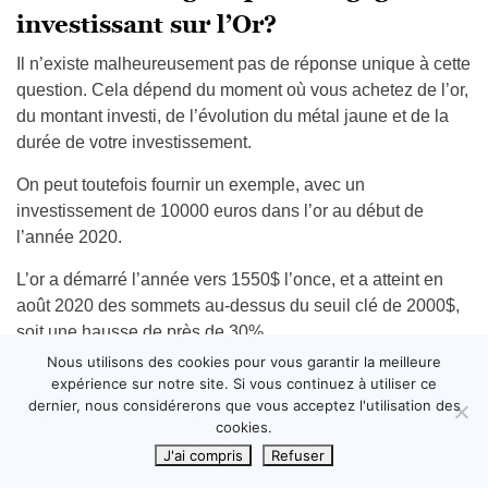
investissant sur l’Or?
Il n’existe malheureusement pas de réponse unique à cette
question. Cela dépend du moment où vous achetez de l’or,
du montant investi, de l’évolution du métal jaune et de la
durée de votre investissement.
On peut toutefois fournir un exemple, avec un
investissement de 10000 euros dans l’or au début de
l’année 2020.
L’or a démarré l’année vers 1550$ l’once, et a atteint en
août 2020 des sommets au-dessus du seuil clé de 2000$,
soit une hausse de près de 30%.
Nous utilisons des cookies pour vous garantir la meilleure
Ainsi, un investissement de 10000 euros début 2020 dans
expérience sur notre site. Si vous continuez à utiliser ce
l’or vaudrait aujourd’hui :
dernier, nous considérerons que vous acceptez l'utilisation des
cookies.
10000 euros x 30% = 13000 euros, soit un gain de 3000
J'ai compris
Refuser
euros