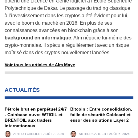
obtenu une Licence en Génie logiciel à l’École Supérieure
Polytechnique de Dakar. Le passage du trading classique
à l’investissement dans les cryptos a été évident pour lui,
avec le boom du marché en 2016. En plus de ses
connaissances avancées en blockchain grâce à son
background en informatique
, Alm négocie lui-même des
crypto-monnaies. Il spécule régulièrement avec un risque
maîtrisé dans des cryptos nouvellement lancées.
Voir tous les articles de Alm Maye
ACTUALITÉS
Pétrole brut en perpétuel 24/7
Bitcoin : Entre consolidation,
: Coinbase ouvre WTIOIL et
faille de sécurité Coldcard et
BRENTOIL aux traders
essor des solutions Layer 2
internationaux
ARTHUR CARLIER
AOÛT 7, 2026
ARTHUR CARLIER
AOÛT 6, 2026