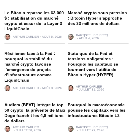
Le Bitcoin repasse les 63 000
Marché crypto sous pression
$ : stabilisation du marché
: Bitcoin Hyper s’approche
crypto et essor de la Layer 3
des 33 millions de dollars
LiquidChain
BAPTISTE LECLERCQ
ARTHUR CARLIER
AOÛT 5, 2026
AOÛT 4, 2026
Résilience face à la Fed :
Statu quo de la Fed et
pourquoi la stabilité du
tensions obligataires :
marché crypto favorise
Pourquoi les capitaux se
l’émergence de projets
tournent vers l’utilité de
d’infrastructure comme
Bitcoin Hyper (HYPER)
LiquidChain
ARTHUR CARLIER
ARTHUR CARLIER
AOÛT 3, 2026
JUILLET 31, 2026
Audiera (BEAT) intègre le top
Pourquoi la macroéconomie
50 crypto, la prévente de Maxi
pousse les capitaux vers les
Doge franchit les 4,8 millions
infrastructures Bitcoin L2
de dollars
ARTHUR CARLIER
BAPTISTE LECLERCQ
JUILLET 30, 2026
JUILLET 29, 2026