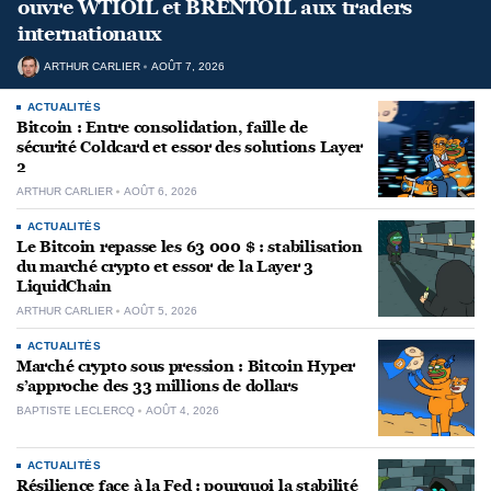
ouvre WTIOIL et BRENTOIL aux traders
internationaux
ARTHUR CARLIER
AOÛT 7, 2026
ACTUALITÉS
Bitcoin : Entre consolidation, faille de
sécurité Coldcard et essor des solutions Layer
2
ARTHUR CARLIER
AOÛT 6, 2026
ACTUALITÉS
Le Bitcoin repasse les 63 000 $ : stabilisation
du marché crypto et essor de la Layer 3
LiquidChain
ARTHUR CARLIER
AOÛT 5, 2026
ACTUALITÉS
Marché crypto sous pression : Bitcoin Hyper
s’approche des 33 millions de dollars
BAPTISTE LECLERCQ
AOÛT 4, 2026
ACTUALITÉS
Résilience face à la Fed : pourquoi la stabilité