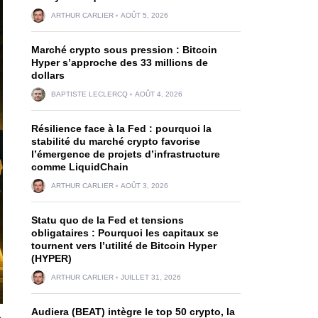
ARTHUR CARLIER
AOÛT 5, 2026
Marché crypto sous pression : Bitcoin
Hyper s’approche des 33 millions de
dollars
BAPTISTE LECLERCQ
AOÛT 4, 2026
Résilience face à la Fed : pourquoi la
stabilité du marché crypto favorise
l’émergence de projets d’infrastructure
comme LiquidChain
ARTHUR CARLIER
AOÛT 3, 2026
Statu quo de la Fed et tensions
obligataires : Pourquoi les capitaux se
tournent vers l’utilité de Bitcoin Hyper
(HYPER)
ARTHUR CARLIER
JUILLET 31, 2026
Audiera (BEAT) intègre le top 50 crypto, la