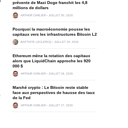
à
prévente de Maxi Doge franchit les 4,8
millions de dollars
ARTHUR CARLIER
JUILLET 30, 2026
Pourquoi la macroéconomie pousse les
capitaux vers les infrastructures Bitcoin L2
BAPTISTE LECLERCQ
JUILLET 29, 2026
Ethereum mène la rotation des capitaux
alors que LiquidChain approche les 920
000 $
ARTHUR CARLIER
JUILLET 28, 2026
Marché crypto : Le Bitcoin reste stable
face aux perspectives de hausse des taux
.
de la Fed
ARTHUR CARLIER
JUILLET 27, 2026