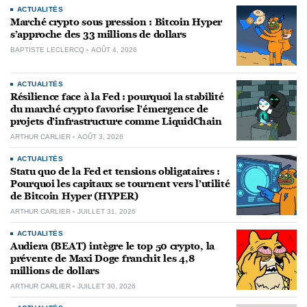
ACTUALITÉS
Marché crypto sous pression : Bitcoin Hyper
s’approche des 33 millions de dollars
BAPTISTE LECLERCQ
AOÛT 4, 2026
ACTUALITÉS
Résilience face à la Fed : pourquoi la stabilité
du marché crypto favorise l’émergence de
projets d’infrastructure comme LiquidChain
ARTHUR CARLIER
AOÛT 3, 2026
ACTUALITÉS
Statu quo de la Fed et tensions obligataires :
Pourquoi les capitaux se tournent vers l’utilité
de Bitcoin Hyper (HYPER)
ARTHUR CARLIER
JUILLET 31, 2026
ACTUALITÉS
Audiera (BEAT) intègre le top 50 crypto, la
prévente de Maxi Doge franchit les 4,8
millions de dollars
ARTHUR CARLIER
JUILLET 30, 2026