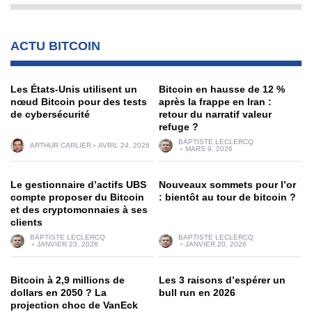
ACTU BITCOIN
Les États-Unis utilisent un
Bitcoin en hausse de 12 %
nœud Bitcoin pour des tests
après la frappe en Iran :
de cybersécurité
retour du narratif valeur
refuge ?
BAPTISTE LECLERCQ
ARTHUR CARLIER
AVRIL 24, 2026
MARS 9, 2026
Le gestionnaire d’actifs UBS
Nouveaux sommets pour l’or
compte proposer du Bitcoin
: bientôt au tour de bitcoin ?
et des cryptomonnaies à ses
clients
BAPTISTE LECLERCQ
BAPTISTE LECLERCQ
JANVIER 23, 2026
JANVIER 20, 2026
Bitcoin à 2,9 millions de
Les 3 raisons d’espérer un
dollars en 2050 ? La
bull run en 2026
projection choc de VanEck