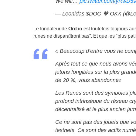
We will…
pic.twitter.com/yRwD
— Leonidas $DOG 🧡 OKX (@L
Le fondateur de
Ord.io
est toutefois toujours au
runes ne disparaîtront pas”. Et que les “plus pa
« Beaucoup d’entre vous ne comp
Après tout ce que nous avons véc
jetons fongibles sur la plus gran
de 20 %, vous abandonnez
Les Runes sont des symboles plei
profond intrinsèque du réseau cry
décentralisé et le plus ancien jam
Ce ne sont pas des jouets que vo
testnets. Ce sont des actifs num