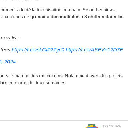
einement adopté la tokenisation on-chain. Selon Leonidas,
re aux Runes de
grossir à des multiples à 3 chiffres dans les
 now live.
 fees
https://t.co/skGlZ2ZyrC
https://t.co/ASEVn12D7E
, 2024
ours le marché des memecoins. Notamment avec des projets
lars
en moins de deux semaines.