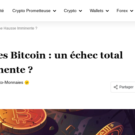
ité
Crypto Prometteuse
Crypto
Wallets
Forex
ne Hausse Imminente ?
 Bitcoin : un échec total
nente ?
to-Monnaies
Partager