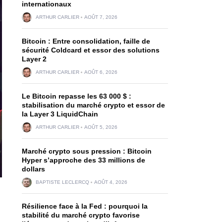
internationaux
ARTHUR CARLIER
AOÛT 7, 2026
Bitcoin : Entre consolidation, faille de
sécurité Coldcard et essor des solutions
Layer 2
ARTHUR CARLIER
AOÛT 6, 2026
Le Bitcoin repasse les 63 000 $ :
stabilisation du marché crypto et essor de
la Layer 3 LiquidChain
ARTHUR CARLIER
AOÛT 5, 2026
Marché crypto sous pression : Bitcoin
Hyper s’approche des 33 millions de
dollars
BAPTISTE LECLERCQ
AOÛT 4, 2026
Résilience face à la Fed : pourquoi la
stabilité du marché crypto favorise