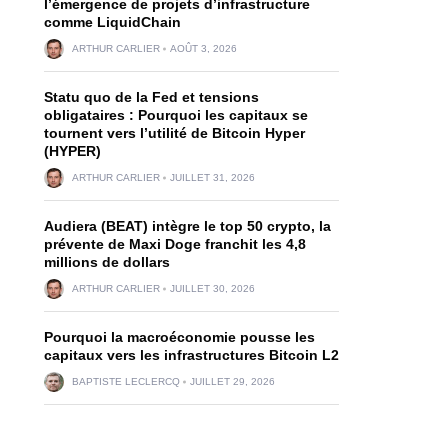
l’émergence de projets d’infrastructure
comme LiquidChain
ARTHUR CARLIER
AOÛT 3, 2026
Statu quo de la Fed et tensions
obligataires : Pourquoi les capitaux se
tournent vers l’utilité de Bitcoin Hyper
(HYPER)
ARTHUR CARLIER
JUILLET 31, 2026
Audiera (BEAT) intègre le top 50 crypto, la
prévente de Maxi Doge franchit les 4,8
millions de dollars
ARTHUR CARLIER
JUILLET 30, 2026
Pourquoi la macroéconomie pousse les
capitaux vers les infrastructures Bitcoin L2
BAPTISTE LECLERCQ
JUILLET 29, 2026